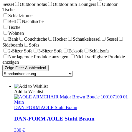
Sessel
Outdoor Sofas
Outdoor Sun-Loungers
Outdoor-
Tische
Schlafzimmer
Bett
Nachttische
Tische
Wohnen
Bank
Couchtische
Hocker
Schaukelsessel
Sessel
Sideboards
Sofas
2-Sitzer Sofa
3-Sitzer Sofa
Ecksofa
Schlafsofa
Nur lagernde Produkte anzeigen
Nicht verfügbare Produkte
anzeigen
Zeige Filter
Ausblenden!
Add to Wishlist
DAN-FORM AOLE Stuhl Braun
DAN-FORM AOLE Stuhl Braun
330
€