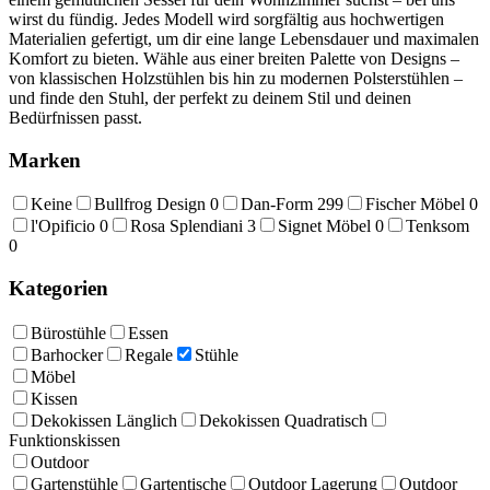
wirst du fündig. Jedes Modell wird sorgfältig aus hochwertigen
Materialien gefertigt, um dir eine lange Lebensdauer und maximalen
Komfort zu bieten. Wähle aus einer breiten Palette von Designs –
von klassischen Holzstühlen bis hin zu modernen Polsterstühlen –
und finde den Stuhl, der perfekt zu deinem Stil und deinen
Bedürfnissen passt.
Marken
Keine
Bullfrog Design
0
Dan-Form
299
Fischer Möbel
0
l'Opificio
0
Rosa Splendiani
3
Signet Möbel
0
Tenksom
0
Kategorien
Bürostühle
Essen
Barhocker
Regale
Stühle
Möbel
Kissen
Dekokissen Länglich
Dekokissen Quadratisch
Funktionskissen
Outdoor
Gartenstühle
Gartentische
Outdoor Lagerung
Outdoor