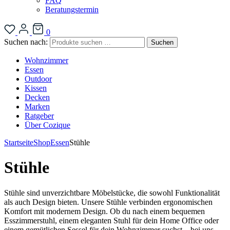
FAQ
Beratungstermin
0
Suchen nach:
Suchen
Wohnzimmer
Essen
Outdoor
Kissen
Decken
Marken
Ratgeber
Über Cozique
Startseite
Shop
Essen
Stühle
Stühle
Stühle sind unverzichtbare Möbelstücke, die sowohl Funktionalität
als auch Design bieten. Unsere Stühle verbinden ergonomischen
Komfort mit modernem Design. Ob du nach einem bequemen
Esszimmerstuhl, einem eleganten Stuhl für dein Home Office oder
einem gemütlichen Sessel für dein Wohnzimmer suchst – bei uns