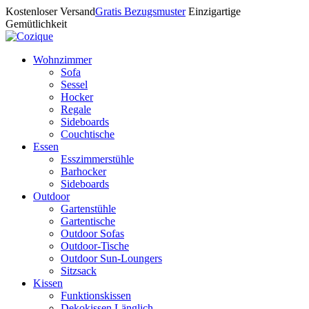
Kostenloser Versand
Gratis Bezugsmuster
Einzigartige
Gemütlichkeit
Wohnzimmer
Sofa
Sessel
Hocker
Regale
Sideboards
Couchtische
Essen
Esszimmerstühle
Barhocker
Sideboards
Outdoor
Gartenstühle
Gartentische
Outdoor Sofas
Outdoor-Tische
Outdoor Sun-Loungers
Sitzsack
Kissen
Funktionskissen
Dekokissen Länglich