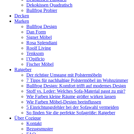
Dekokissen Quadratisch
Bullfrog Probier
Decken
Marken
Bullfrog Design
Dan Form
Signet Möbel
Rosa Splendiani
Roolf Living
Tenksom
l’Opificio
Fischer Möbel
Ratgeber
Der richtige Umgang mit Polstermöbeln
7 Tipps für nachhaltige Polstermöbel im Wohnzimmer
Bullfrog Design: Komfort trifft auf modernes Design
Stoff vs. Leder: Welches Sofa-Material passt zu mir?
Wie Farben kleine Räume größer wirken lassen
Wie Farben Möbel-Design beeinflussen
5 Einrichtungsfehler bei der Sofawahl vermeiden
So finden Sie die perfekte Sofagröße: Ratgeber
Über Cozique
Kontakt
Bezugsmuster