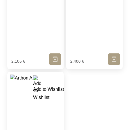
IN DEN WARENKORB
IN DEN WA
2.105
€
2.400
€
Add to Wishlist
Tenksom 3-Sitzer Sofa Arthon