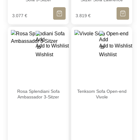
IN DEN WARENKORB
IN DEN WA
3.077
€
3.819
€
Add to Wishlist
Add to Wishlist
Rosa Splendiani Sofa Ambassador 3-Sitzer
Tenksom Sofa Open-end Vivo
Rosa Splendiani Sofa
Tenksom Sofa Open-end
Ambassador 3-Sitzer
Vivole