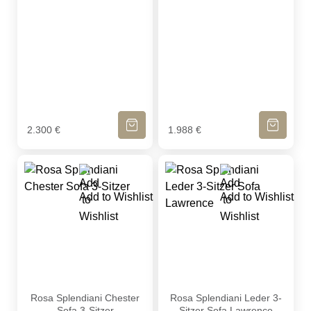
IN DEN WARENKORB
IN DEN WA
2.300
€
1.988
€
Add to Wishlist
Add to Wishlist
Rosa Splendiani Chester Sofa 3-Sitzer
Rosa Splendiani Leder 3-Sit
Rosa Splendiani Chester
Rosa Splendiani Leder 3-
Sofa 3-Sitzer
Sitzer Sofa Lawrence