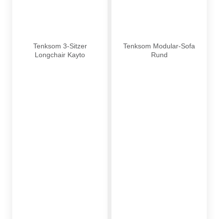
Nicht verfügbare Produkte anzeigen
Möbel
Wohnen
Tenksom 3-Sitzer Longchair Kayto
Tenksom Modular-Sofa Rund
Tenksom 3-Sitzer
Tenksom Modular-Sofa
Longchair Kayto
Rund