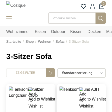
0
Suchen nach:
Wohnzimmer
Essen
Outdoor
Kissen
Decken
Ma
Startseite
Shop
Wohnen
Sofas
3-Sitzer Sofa
3-Sitzer Sofa
Marken
ZEIGE FILTER
Keine
Kategorien
Rosa Splendiani
Tenksom
Add to Wishlist
Add to Wishlist
Bürostühle
Nur lagernde Produkte anzeigen
Essen