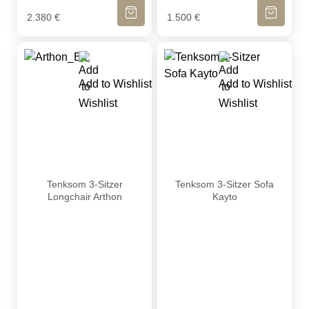
IN DEN WARENKORB
IN DEN WA
2.380
€
1.500
€
Add to Wishlist
Add to Wishlist
Tenksom 3-Sitzer Longchair Arthon
Tenksom 3-Sitzer Sofa Kayto
Tenksom 3-Sitzer
Tenksom 3-Sitzer Sofa
Longchair Arthon
Kayto