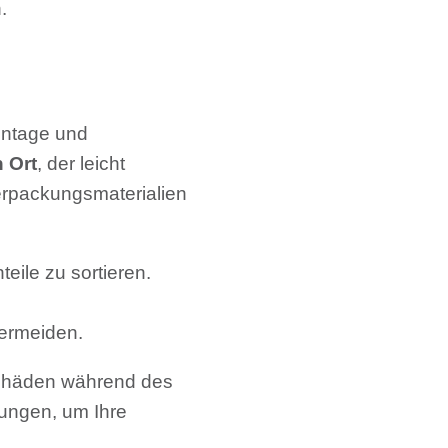
.
montage und
 Ort
, der leicht
erpackungsmaterialien
eile zu sortieren.
ermeiden.
 Schäden während des
zungen, um Ihre