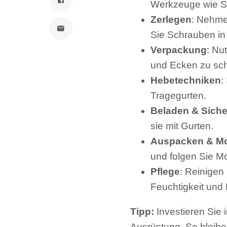
Werkzeuge wie Sc
Zerlegen
: Nehme
Sie Schrauben in 
Verpackung
: Nu
und Ecken zu sc
Hebetechniken
:
Tragegurten.
Beladen & Siche
sie mit Gurten.
Auspacken & M
und folgen Sie M
Pflege
: Reinigen
Feuchtigkeit und 
Tipp:
Investieren Sie 
Ausrüstung. So bleibe