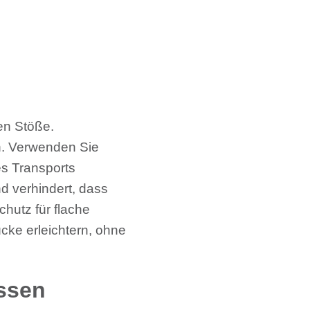
en Stöße.
en. Verwenden Sie
es Transports
nd verhindert, dass
hutz für flache
ke erleichtern, ohne
ssen