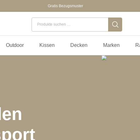
Gratis Bezugsmuster
Suchen nach:
Outdoor
Kissen
Decken
Marken
R
den
sport