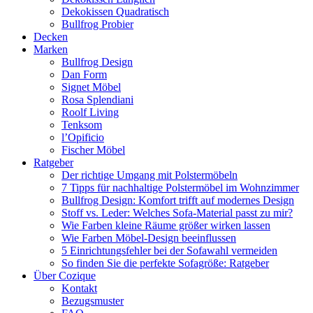
Dekokissen Quadratisch
Bullfrog Probier
Decken
Marken
Bullfrog Design
Dan Form
Signet Möbel
Rosa Splendiani
Roolf Living
Tenksom
l’Opificio
Fischer Möbel
Ratgeber
Der richtige Umgang mit Polstermöbeln
7 Tipps für nachhaltige Polstermöbel im Wohnzimmer
Bullfrog Design: Komfort trifft auf modernes Design
Stoff vs. Leder: Welches Sofa-Material passt zu mir?
Wie Farben kleine Räume größer wirken lassen
Wie Farben Möbel-Design beeinflussen
5 Einrichtungsfehler bei der Sofawahl vermeiden
So finden Sie die perfekte Sofagröße: Ratgeber
Über Cozique
Kontakt
Bezugsmuster