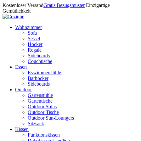
Kostenloser Versand
Gratis Bezugsmuster
Einzigartige
Gemütlichkeit
Wohnzimmer
Sofa
Sessel
Hocker
Regale
Sideboards
Couchtische
Essen
Esszimmerstühle
Barhocker
Sideboards
Outdoor
Gartenstühle
Gartentische
Outdoor Sofas
Outdoor-Tische
Outdoor Sun-Loungers
Sitzsack
Kissen
Funktionskissen
Dekokissen Länglich