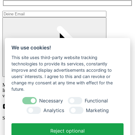
We use cookies!
This site uses third-party website tracking
technologies to provide its services, constantly
improve and display advertisements according to
users' interests. I agree to this and can revoke or
Please
change my consent at any time with effect for the
Mit der Anmeldung zum Newsletter stimmen Sie zu, dass wir Ihre
leave
future.
Informationen im Rahmen unserer
Datenschutzbestimmungen
this
verarbeiten.
field
Necessary
Functional
empty.
Analytics
Marketing
Sicher bezahlen mit
Reject optional