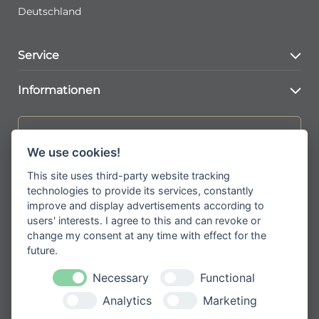
Deutschland
Service
Kontaktformular
Informationen
Konto Seite
AGBs
Jetzt zum Newsletter anmelden
FAQs
We use cookies!
Versand & Lieferkonditionen
Erhalten Sie spannende Angebote und
neueste Informationen zu unseren
This site uses third-party website tracking
Widerrufsbelehrung
Produkten
technologies to provide its services, constantly
Zahlungsarten
improve and display advertisements according to
users' interests. I agree to this and can revoke or
change my consent at any time with effect for the
future.
Please
Mit der Anmeldung zum Newsletter
Necessary
Functional
leave
stimmen Sie zu, dass wir Ihre
Informationen im Rahmen unserer
Analytics
Marketing
this
Datenschutzbestimmungen
verarbeiten.