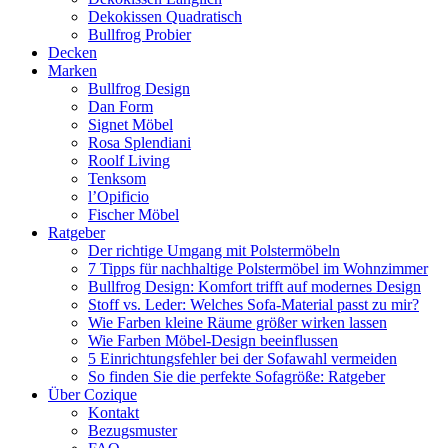
Dekokissen Quadratisch
Bullfrog Probier
Decken
Marken
Bullfrog Design
Dan Form
Signet Möbel
Rosa Splendiani
Roolf Living
Tenksom
l’Opificio
Fischer Möbel
Ratgeber
Der richtige Umgang mit Polstermöbeln
7 Tipps für nachhaltige Polstermöbel im Wohnzimmer
Bullfrog Design: Komfort trifft auf modernes Design
Stoff vs. Leder: Welches Sofa-Material passt zu mir?
Wie Farben kleine Räume größer wirken lassen
Wie Farben Möbel-Design beeinflussen
5 Einrichtungsfehler bei der Sofawahl vermeiden
So finden Sie die perfekte Sofagröße: Ratgeber
Über Cozique
Kontakt
Bezugsmuster