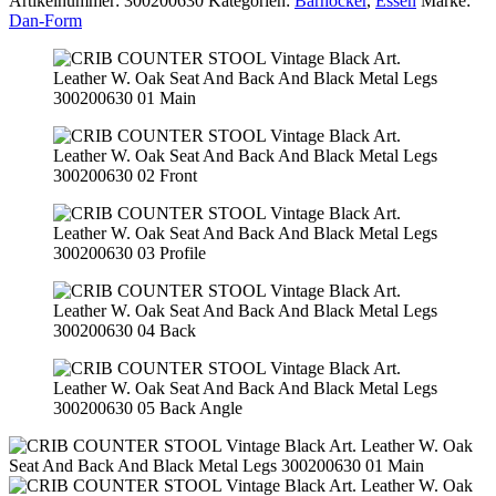
Artikelnummer:
300200630
Kategorien:
Barhocker
,
Essen
Marke:
Dan-Form