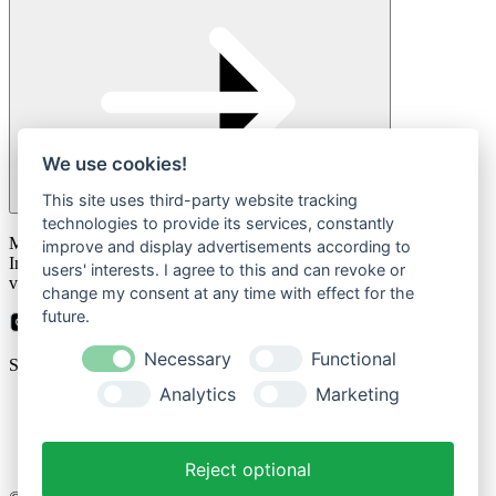
We use cookies!
This site uses third-party website tracking
technologies to provide its services, constantly
Please
Mit der Anmeldung zum Newsletter stimmen Sie zu, dass wir Ihre
leave
improve and display advertisements according to
Informationen im Rahmen unserer
Datenschutzbestimmungen
this
users' interests. I agree to this and can revoke or
verarbeiten.
field
change my consent at any time with effect for the
empty.
future.
Necessary
Functional
Sicher bezahlen mit
Analytics
Marketing
Impressum
Datenschutzerklärung
Reject optional