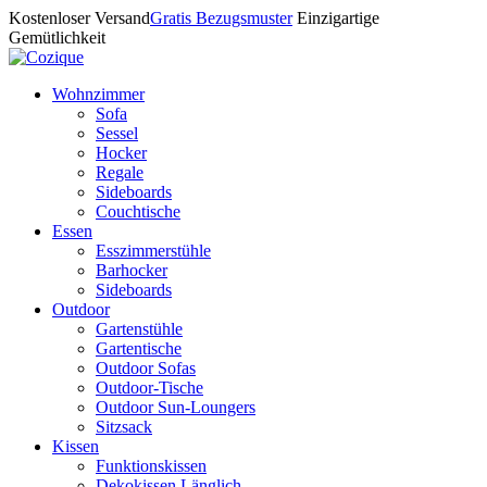
Kostenloser Versand
Gratis Bezugsmuster
Einzigartige
Gemütlichkeit
Wohnzimmer
Sofa
Sessel
Hocker
Regale
Sideboards
Couchtische
Essen
Esszimmerstühle
Barhocker
Sideboards
Outdoor
Gartenstühle
Gartentische
Outdoor Sofas
Outdoor-Tische
Outdoor Sun-Loungers
Sitzsack
Kissen
Funktionskissen
Dekokissen Länglich