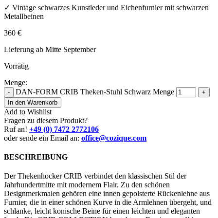
✓ Vintage schwarzes Kunstleder und Eichenfurnier mit schwarzen
Metallbeinen
360
€
Lieferung ab Mitte September
Vorrätig
Menge:
DAN-FORM CRIB Theken-Stuhl Schwarz Menge
-
+
In den Warenkorb
Add to Wishlist
Fragen zu diesem Produkt?
Ruf an!
+49 (0) 7472 2772106
oder sende ein Email an:
office@cozique.com
BESCHREIBUNG
Der Thekenhocker CRIB verbindet den klassischen Stil der
Jahrhundertmitte mit modernem Flair. Zu den schönen
Designmerkmalen gehören eine innen gepolsterte Rückenlehne aus
Furnier, die in einer schönen Kurve in die Armlehnen übergeht, und
schlanke, leicht konische Beine für einen leichten und eleganten