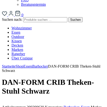
FAQ
Beratungstermin
0
Suchen nach:
Suchen
Wohnzimmer
Essen
Outdoor
Kissen
Decken
Marken
Ratgeber
Über Cozique
Startseite
Shop
Essen
Barhocker
DAN-FORM CRIB Theken-Stuhl
Schwarz
DAN-FORM CRIB Theken-
Stuhl Schwarz