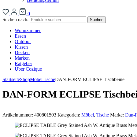
Beratungstermin
0
Suchen nach:
Suchen
Wohnzimmer
Essen
Outdoor
Kissen
Decken
Marken
Ratgeber
Über Cozique
Startseite
Shop
Möbel
Tische
DAN-FORM ECLIPSE Tischbeine
DAN-FORM ECLIPSE Tischbei
Artikelnummer:
400801503
Kategorien:
Möbel
,
Tische
Marke:
Dan-