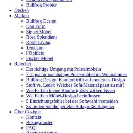
Bullfrog Probier
Decken
Marken
Bullfrog Design
Dan Form
Signet Möbel
Rosa Splendiani
Roolf Living
Tenksom
l’Opificio
Fischer Möbel
Ratgeber
Der richtige Umgang mit Polstermöbeln
7 Tipps für nachhaltige Polstermöbel im Wohnzimmer
Bullfrog Design: Komfort trifft auf modernes Design
Stoff vs. Leder: Welches Sofa-Material passt zu mir?
Wie Farben kleine Räume größer wirken lassen
Wie Farben Möbel-Design beeinflussen
5 Einrichtungsfehler bei der Sofawahl vermeiden
So finden Sie die perfekte Sofagröße: Ratgeber
Über Cozique
Kontakt
Bezugsmuster
FAQ