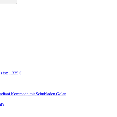
s ist: 1.335 €.
endiani Kommode mit Schubladen Golan
an