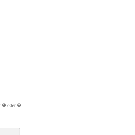
uf ❶ oder ❷