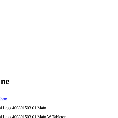
ne
Form