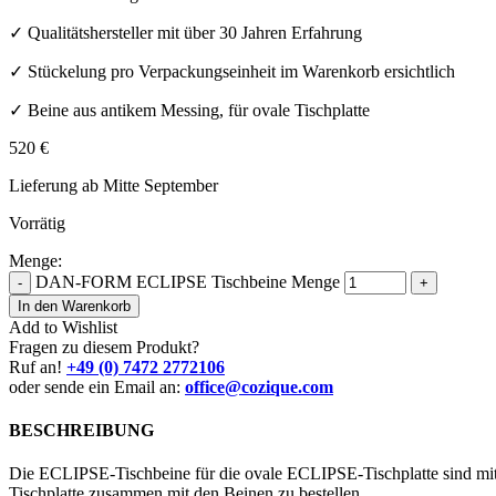
✓ Qualitätshersteller mit über 30 Jahren Erfahrung
✓ Stückelung pro Verpackungseinheit im Warenkorb ersichtlich
✓ Beine aus antikem Messing, für ovale Tischplatte
520
€
Lieferung ab Mitte September
Vorrätig
Menge:
DAN-FORM ECLIPSE Tischbeine Menge
-
+
In den Warenkorb
Add to Wishlist
Fragen zu diesem Produkt?
Ruf an!
+49 (0) 7472 2772106
oder sende ein Email an:
office@cozique.com
BESCHREIBUNG
Die ECLIPSE-Tischbeine für die ovale ECLIPSE-Tischplatte sind mit 
Tischplatte zusammen mit den Beinen zu bestellen.