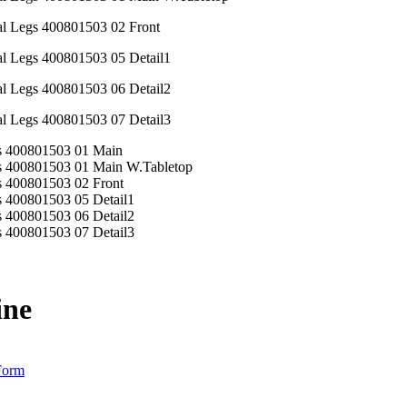
ne
Form