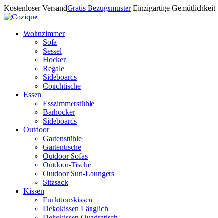
Kostenloser Versand
Gratis Bezugsmuster
Einzigartige Gemütlichkeit
Wohnzimmer
Sofa
Sessel
Hocker
Regale
Sideboards
Couchtische
Essen
Esszimmerstühle
Barhocker
Sideboards
Outdoor
Gartenstühle
Gartentische
Outdoor Sofas
Outdoor-Tische
Outdoor Sun-Loungers
Sitzsack
Kissen
Funktionskissen
Dekokissen Länglich
Dekokissen Quadratisch