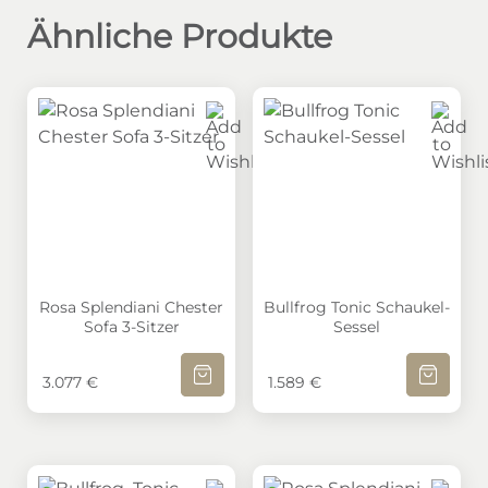
Ähnliche Produkte
Rosa Splendiani Chester Sofa 3-Sitzer
Bullfrog Tonic Schaukel-S
Rosa Splendiani Chester
Bullfrog Tonic Schaukel-
Sofa 3-Sitzer
Sessel
IN DEN WARENKORB
IN DEN W
3.077
€
1.589
€