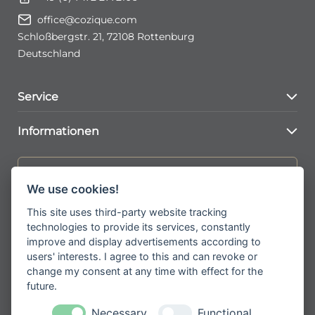
office@cozique.com
Schloßbergstr. 21, 72108 Rottenburg
Deutschland
Service
Kontaktformular
Informationen
Konto Seite
AGBs
Jetzt zum Newsletter anmelden
FAQs
We use cookies!
Versand & Lieferkonditionen
Erhalten Sie spannende Angebote und
This site uses third-party website tracking
neueste Informationen zu unseren
Widerrufsbelehrung
Produkten
technologies to provide its services, constantly
Zahlungsarten
improve and display advertisements according to
users' interests. I agree to this and can revoke or
change my consent at any time with effect for the
future.
Please
Mit der Anmeldung zum Newsletter
Necessary
Functional