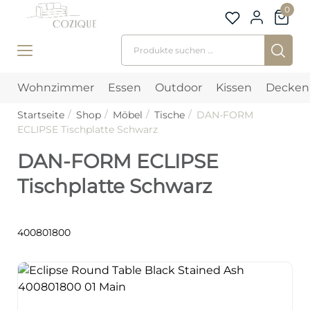
0
Suchen nach:
Wohnzimmer
Essen
Outdoor
Kissen
Decken
Startseite
Shop
Möbel
Tische
DAN-FORM
ECLIPSE Tischplatte Schwarz
DAN-FORM ECLIPSE
Tischplatte Schwarz
400801800