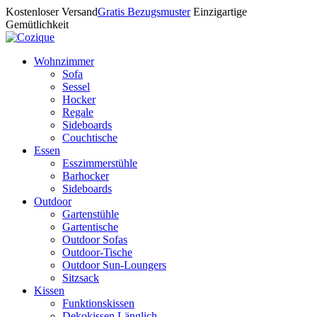
Kostenloser Versand
Gratis Bezugsmuster
Einzigartige
Gemütlichkeit
Wohnzimmer
Sofa
Sessel
Hocker
Regale
Sideboards
Couchtische
Essen
Esszimmerstühle
Barhocker
Sideboards
Outdoor
Gartenstühle
Gartentische
Outdoor Sofas
Outdoor-Tische
Outdoor Sun-Loungers
Sitzsack
Kissen
Funktionskissen
Dekokissen Länglich