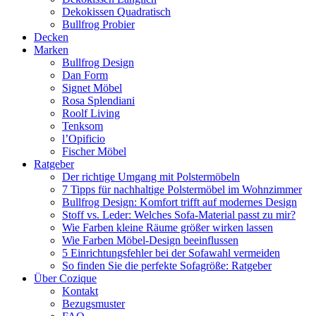
Dekokissen Quadratisch
Bullfrog Probier
Decken
Marken
Bullfrog Design
Dan Form
Signet Möbel
Rosa Splendiani
Roolf Living
Tenksom
l’Opificio
Fischer Möbel
Ratgeber
Der richtige Umgang mit Polstermöbeln
7 Tipps für nachhaltige Polstermöbel im Wohnzimmer
Bullfrog Design: Komfort trifft auf modernes Design
Stoff vs. Leder: Welches Sofa-Material passt zu mir?
Wie Farben kleine Räume größer wirken lassen
Wie Farben Möbel-Design beeinflussen
5 Einrichtungsfehler bei der Sofawahl vermeiden
So finden Sie die perfekte Sofagröße: Ratgeber
Über Cozique
Kontakt
Bezugsmuster