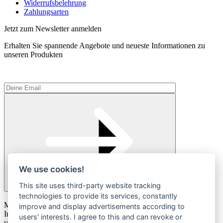
Widerrufsbelehrung
Zahlungsarten
Jetzt zum Newsletter anmelden
Erhalten Sie spannende Angebote und neueste Informationen zu
unseren Produkten
We use cookies!
This site uses third-party website tracking
technologies to provide its services, constantly
Please
Mit der Anmeldung zum Newsletter stimmen Sie zu, dass wir Ihre
leave
improve and display advertisements according to
Informationen im Rahmen unserer
Datenschutzbestimmungen
this
users' interests. I agree to this and can revoke or
verarbeiten.