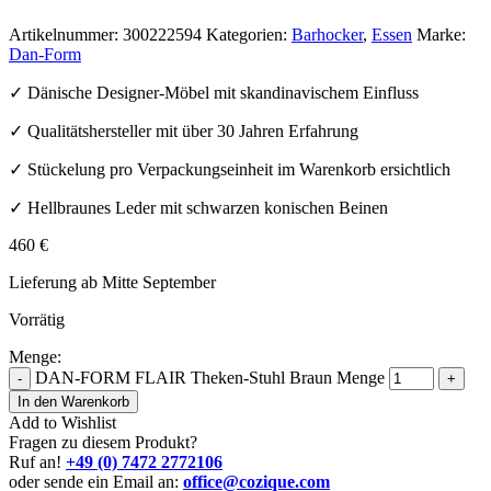
Artikelnummer:
300222594
Kategorien:
Barhocker
,
Essen
Marke:
Dan-Form
✓ Dänische Designer-Möbel mit skandinavischem Einfluss
✓ Qualitätshersteller mit über 30 Jahren Erfahrung
✓ Stückelung pro Verpackungseinheit im Warenkorb ersichtlich
✓ Hellbraunes Leder mit schwarzen konischen Beinen
460
€
Lieferung ab Mitte September
Vorrätig
Menge:
DAN-FORM FLAIR Theken-Stuhl Braun Menge
-
+
In den Warenkorb
Add to Wishlist
Fragen zu diesem Produkt?
Ruf an!
+49 (0) 7472 2772106
oder sende ein Email an:
office@cozique.com