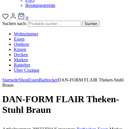
FAQ
Beratungstermin
0
Suchen nach:
Suchen
Wohnzimmer
Essen
Outdoor
Kissen
Decken
Marken
Ratgeber
Über Cozique
Startseite
Shop
Essen
Barhocker
DAN-FORM FLAIR Theken-Stuhl
Braun
DAN-FORM FLAIR Theken-
Stuhl Braun