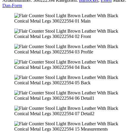
Artikelnummer:
300222594
Kategorien:
Barhocker
,
Essen
Marke:
Dan-Form