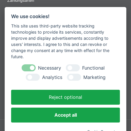
Zahlungsarten
Jetzt zum Newsletter anmelden
We use cookies!
This site uses third-party website tracking
Erhalten Sie spannende Angebote und
neueste Informationen zu unseren
technologies to provide its services, constantly
Produkten
improve and display advertisements according to
users' interests. I agree to this and can revoke or
change my consent at any time with effect for the
future.
Necessary
Functional
Please
Mit der Anmeldung zum Newsletter
leave
stimmen Sie zu, dass wir Ihre
Analytics
Marketing
Informationen im Rahmen unserer
this
Datenschutzbestimmungen
verarbeiten.
field
empty.
Reject optional
Sicher bezahlen mit
Accept all
Impressum
Datenschutzerklärung