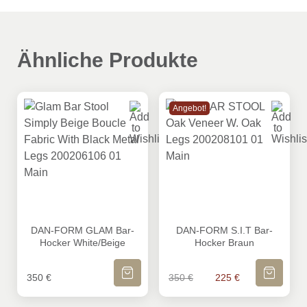
Ähnliche Produkte
Angebot!
DAN-FORM GLAM Bar-Hocker White/Beige
DAN-FORM S.I.T Bar-Hocker
DAN-FORM GLAM Bar-
DAN-FORM S.I.T Bar-
Hocker White/Beige
Hocker Braun
IN DEN WARENKORB
IN DEN WA
Ursprünglicher Preis wa
Aktueller Prei
350
€
350
€
225
€