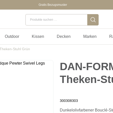
Gratis Bezugsmuster
Suchen nach:
Outdoor
Kissen
Decken
Marken
R
heken-Stuhl Grün
DAN-FOR
Theken-St
300308303
Dunkelolivfarbener Bouclé-Sto