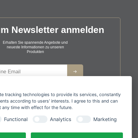
um Newsletter anmelden
Erhalten Sie spannende Angebote und
neueste Informationen zu unseren
Produkten
se
r Anmeldung zum Newsletter stimmen Sie zu, dass
e
te tracking technologies to provide its services, constantly
wir Ihre Informationen im Rahmen unserer
Datenschutzbestimmungen
verarbeiten.
ts according to users' interests. I agree to this and can
any time with effect for the future.
y.
Functional
Analytics
Marketing
Sicher bezahlen mit