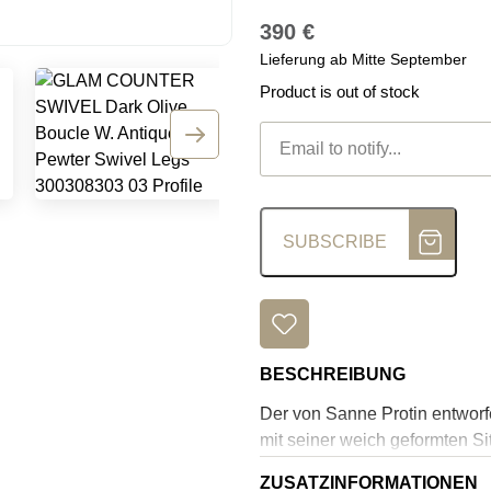
390
€
Lieferung ab Mitte September
Product is out of stock
SUBSCRIBE
BESCHREIBUNG
Der von Sanne Protin entworf
mit seiner weich geformten Si
und verfügen über eine bequ
ZUSATZINFORMATIONEN