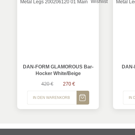
DAN-FORM GLAMOROUS Bar-Hocker White/Beige
DAN-FOR
DAN-FORM GLAMOROUS Bar-
DAN-
Hocker White/Beige
Ursprünglicher Preis war: 420 €
Aktueller Preis ist: 270 €.
420
€
270
€
IN DEN WARENKORB
IN
MEHR ANZEIGEN