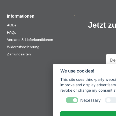
Informationen
Jetzt z
AGBs
FAQs
Versand & Lieferkonditionen
Widerrufsbelehrung
Zahlungsarten
We use cookies!
Plea
Mit de
leav
This site uses third-party websi
improve and display advertisemen
this
revoke or change my consent at 
field
empt
Necessary