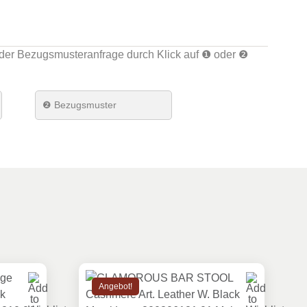
t zu Theken, wie z.B. Küchentheken oder niedrigen
TION besteht aus Stühlen, Bar- und Tresenhockern,
nd Bürostühlen.
der Bezugsmusteranfrage durch Klick auf ❶ oder ❷
lber
tahl
❷ Bezugsmuster
rm
Angebot!