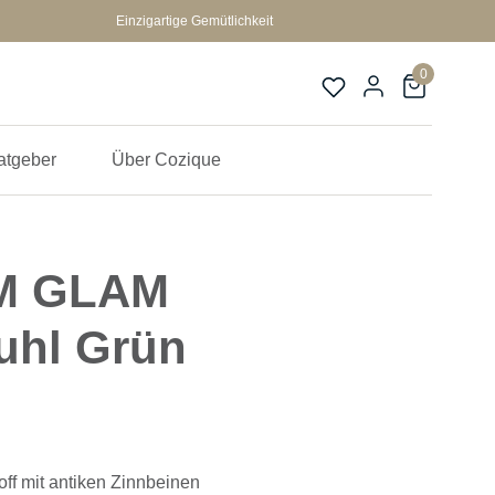
Einzigartige Gemütlichkeit
0
atgeber
Über Cozique
M GLAM
uhl Grün
ff mit antiken Zinnbeinen