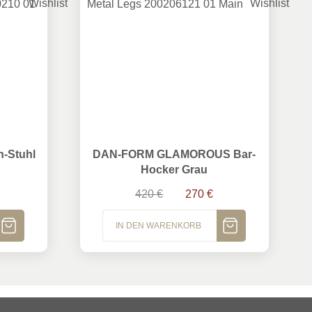
tuhl Schwarz
DAN-FORM GLAMOROUS Bar-Hocker Grau
-Stuhl
DAN-FORM GLAMOROUS Bar-
Hocker Grau
Ursprünglicher Preis war: 420 
Aktueller Preis ist: 2
420
€
270
€
IN DEN WARENKORB