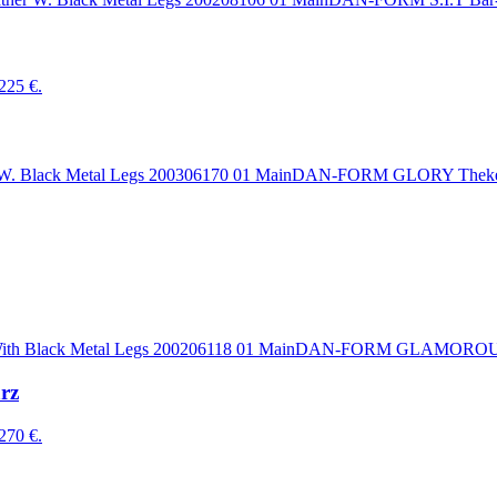
 225 €.
DAN-FORM GLORY Theken
DAN-FORM GLAMOROUS B
rz
 270 €.