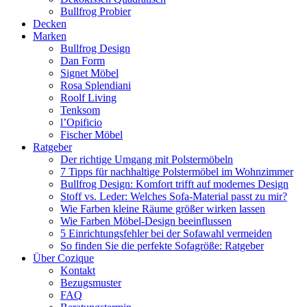
Bullfrog Probier
Decken
Marken
Bullfrog Design
Dan Form
Signet Möbel
Rosa Splendiani
Roolf Living
Tenksom
l’Opificio
Fischer Möbel
Ratgeber
Der richtige Umgang mit Polstermöbeln
7 Tipps für nachhaltige Polstermöbel im Wohnzimmer
Bullfrog Design: Komfort trifft auf modernes Design
Stoff vs. Leder: Welches Sofa-Material passt zu mir?
Wie Farben kleine Räume größer wirken lassen
Wie Farben Möbel-Design beeinflussen
5 Einrichtungsfehler bei der Sofawahl vermeiden
So finden Sie die perfekte Sofagröße: Ratgeber
Über Cozique
Kontakt
Bezugsmuster
FAQ