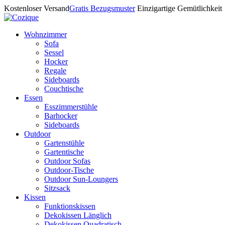
Kostenloser Versand
Gratis Bezugsmuster
Einzigartige Gemütlichkeit
Wohnzimmer
Sofa
Sessel
Hocker
Regale
Sideboards
Couchtische
Essen
Esszimmerstühle
Barhocker
Sideboards
Outdoor
Gartenstühle
Gartentische
Outdoor Sofas
Outdoor-Tische
Outdoor Sun-Loungers
Sitzsack
Kissen
Funktionskissen
Dekokissen Länglich
Dekokissen Quadratisch