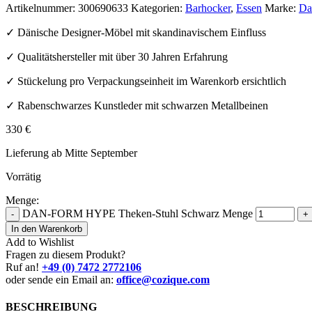
Artikelnummer:
300690633
Kategorien:
Barhocker
,
Essen
Marke:
Da
✓ Dänische Designer-Möbel mit skandinavischem Einfluss
✓ Qualitätshersteller mit über 30 Jahren Erfahrung
✓ Stückelung pro Verpackungseinheit im Warenkorb ersichtlich
✓ Rabenschwarzes Kunstleder mit schwarzen Metallbeinen
330
€
Lieferung ab Mitte September
Vorrätig
Menge:
DAN-FORM HYPE Theken-Stuhl Schwarz Menge
-
+
In den Warenkorb
Add to Wishlist
Fragen zu diesem Produkt?
Ruf an!
+49 (0) 7472 2772106
oder sende ein Email an:
office@cozique.com
BESCHREIBUNG