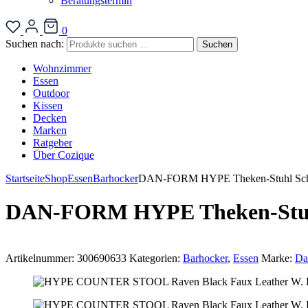
Beratungstermin
0
Suchen nach:
Suchen
Wohnzimmer
Essen
Outdoor
Kissen
Decken
Marken
Ratgeber
Über Cozique
Startseite
Shop
Essen
Barhocker
DAN-FORM HYPE Theken-Stuhl Sc
DAN-FORM HYPE Theken-Stuh
Artikelnummer:
300690633
Kategorien:
Barhocker
,
Essen
Marke:
Da