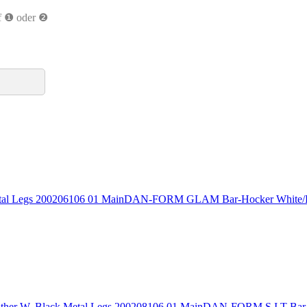
uf ❶ oder ❷
DAN-FORM GLAM Bar-Hocker White/
DAN-FORM S.I.T Bar-