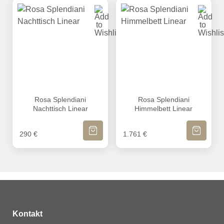
Rosa Splendiani Nachttisch Linear
Rosa Splendiani Himmelbett 
Rosa Splendiani
Rosa Splendiani
Nachttisch Linear
Himmelbett Linear
IN DEN WARENKORB
IN DEN WA
290
€
1.761
€
MEHR ANZEIGEN
Kontakt