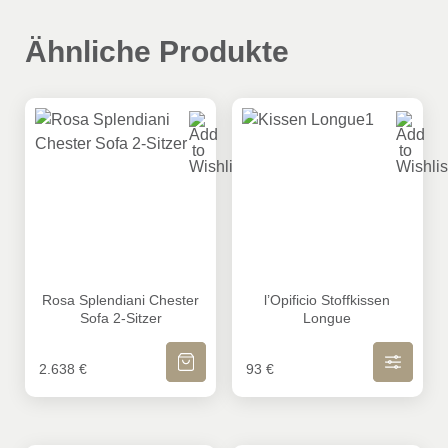
Ähnliche Produkte
Rosa Splendiani Chester Sofa 2-Sitzer
l’Opificio Stoffkissen Longue
Rosa Splendiani Chester
l’Opificio Stoffkissen
Sofa 2-Sitzer
Longue
Dieses Produkt w
IN DEN WARENKORB
AUSFÜHRUN
2.638
€
93
€