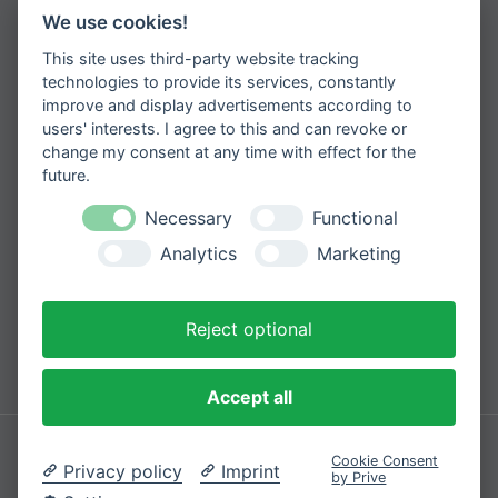
Jetzt zum Newsletter anmelden
We use cookies!
This site uses third-party website tracking
Erhalten Sie spannende Angebote und
neueste Informationen zu unseren
technologies to provide its services, constantly
Produkten
improve and display advertisements according to
users' interests. I agree to this and can revoke or
change my consent at any time with effect for the
future.
Necessary
Functional
Please
Mit der Anmeldung zum Newsletter
leave
stimmen Sie zu, dass wir Ihre
Analytics
Marketing
Informationen im Rahmen unserer
this
Datenschutzbestimmungen
verarbeiten.
field
empty.
Reject optional
Sicher bezahlen mit
Accept all
Impressum
Datenschutzerklärung
Cookie Consent
Privacy policy
Imprint
by Prive
© 2026 Cozique