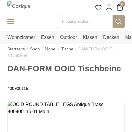
0
Suchen nach:
Wohnzimmer
Essen
Outdoor
Kissen
Decken
Ma
Startseite
Shop
Möbel
Tische
DAN-FORM OOID
Tischbeine
DAN-FORM OOID Tischbeine
400900115