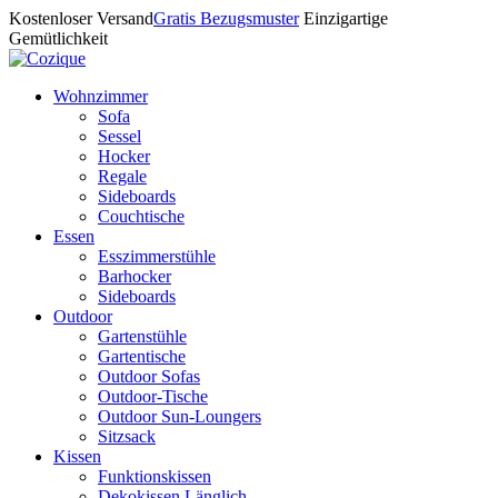
Kostenloser Versand
Gratis Bezugsmuster
Einzigartige
Gemütlichkeit
Wohnzimmer
Sofa
Sessel
Hocker
Regale
Sideboards
Couchtische
Essen
Esszimmerstühle
Barhocker
Sideboards
Outdoor
Gartenstühle
Gartentische
Outdoor Sofas
Outdoor-Tische
Outdoor Sun-Loungers
Sitzsack
Kissen
Funktionskissen
Dekokissen Länglich