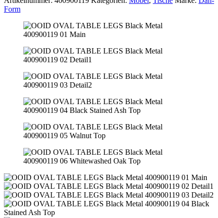
Artikelnummer:
400900119
Kategorien:
Möbel
,
Tische
Marke:
Dan-
Form