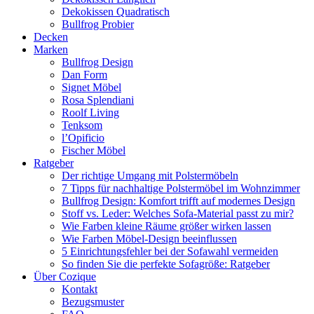
Dekokissen Quadratisch
Bullfrog Probier
Decken
Marken
Bullfrog Design
Dan Form
Signet Möbel
Rosa Splendiani
Roolf Living
Tenksom
l’Opificio
Fischer Möbel
Ratgeber
Der richtige Umgang mit Polstermöbeln
7 Tipps für nachhaltige Polstermöbel im Wohnzimmer
Bullfrog Design: Komfort trifft auf modernes Design
Stoff vs. Leder: Welches Sofa-Material passt zu mir?
Wie Farben kleine Räume größer wirken lassen
Wie Farben Möbel-Design beeinflussen
5 Einrichtungsfehler bei der Sofawahl vermeiden
So finden Sie die perfekte Sofagröße: Ratgeber
Über Cozique
Kontakt
Bezugsmuster