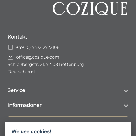
Kontakt
+49 (0) 7472 2772106
office@cozique.com
Schloßbergstr. 21, 72108 Rottenburg
Deutschland
Service
Kontaktformular
Informationen
Konto Seite
AGBs
Jetzt zum Newsletter anmelden
FAQs
We use cookies!
Versand & Lieferkonditionen