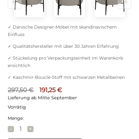
✓ Dänische Designer-Möbel mit skandinavischem
Einfluss
✓ Qualitätshersteller mit über 30 Jahren Erfahrung
✓ Stückelung pro Verpackungseinheit im Warenkorb
ersichtlich
✓ Kaschmir-Bouclé-Stoff mit schwarzen Metallbeinen
Ursprünglicher Preis war: 297,50
Aktueller Preis ist: 191,
297,50
€
191,25
€
Lieferung ab Mitte September
Vorrätig
Menge:
DAN-FORM ORBIT Hocker Grau Menge
-
+