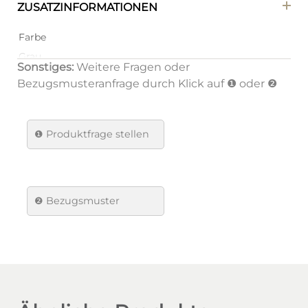
ZUSATZINFORMATIONEN
Farbe
Grau
Sonstiges:
Weitere Fragen oder
Farbe Gestell
Bezugsmusteranfrage durch Klick auf ❶ oder ❷
Schwarz
Material Gestell
❶
Produktfrage stellen
Metall/Stahl
Material
Sitzfläche
❷ Bezugsmuster
Stoff
Verpackungsmenge
1
Brand
Dan-Form