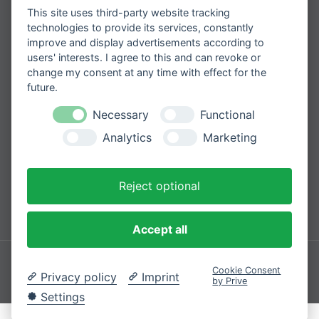
Erhalten Sie spannende Angebote und
neueste Informationen zu unseren
This site uses third-party website tracking
Widerrufsbelehrung
Produkten
technologies to provide its services, constantly
Zahlungsarten
improve and display advertisements according to
users' interests. I agree to this and can revoke or
change my consent at any time with effect for the
future.
Please
Mit der Anmeldung zum Newsletter
Necessary
Functional
leave
stimmen Sie zu, dass wir Ihre
Informationen im Rahmen unserer
Analytics
Marketing
this
Datenschutzbestimmungen
verarbeiten.
field
empty.
Reject optional
Sicher bezahlen mit
Accept all
Impressum
Datenschutzerklärung
Cookie Consent
Privacy policy
Imprint
by Prive
© 2026 Cozique
Settings
VERTRAG WIDERRUFEN