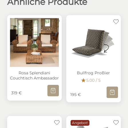
Ähnliche Produkte
Rosa Splendiani Couchtisch Ambassador
Bullfrog ProBier
Rosa Splendiani
Bullfrog ProBier
Couchtisch Ambassador
5.00 / 5
IN DEN WARENKORB
IN DEN W
319
€
195
€
Angebot!