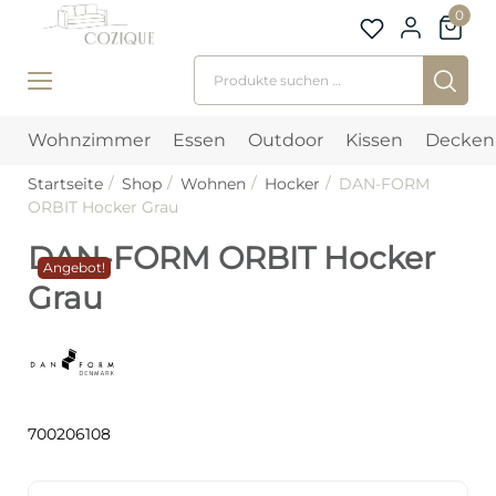
0
Suchen nach:
Wohnzimmer
Essen
Outdoor
Kissen
Decken
Startseite
Shop
Wohnen
Hocker
DAN-FORM
ORBIT Hocker Grau
DAN-FORM ORBIT Hocker
Angebot!
Grau
700206108