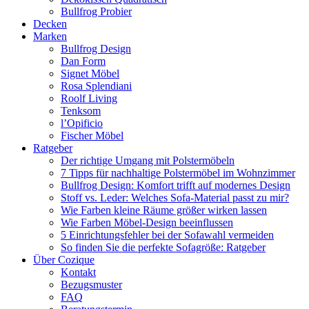
Bullfrog Probier
Decken
Marken
Bullfrog Design
Dan Form
Signet Möbel
Rosa Splendiani
Roolf Living
Tenksom
l’Opificio
Fischer Möbel
Ratgeber
Der richtige Umgang mit Polstermöbeln
7 Tipps für nachhaltige Polstermöbel im Wohnzimmer
Bullfrog Design: Komfort trifft auf modernes Design
Stoff vs. Leder: Welches Sofa-Material passt zu mir?
Wie Farben kleine Räume größer wirken lassen
Wie Farben Möbel-Design beeinflussen
5 Einrichtungsfehler bei der Sofawahl vermeiden
So finden Sie die perfekte Sofagröße: Ratgeber
Über Cozique
Kontakt
Bezugsmuster
FAQ