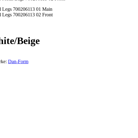
te/Beige
rke:
Dan-Form