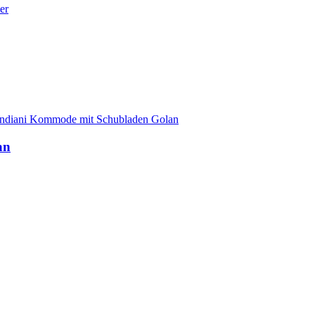
er
endiani Kommode mit Schubladen Golan
an