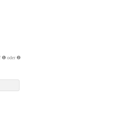
uf ❶ oder ❷