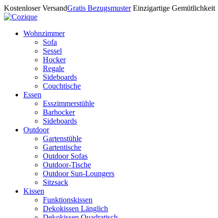
Kostenloser Versand
Gratis Bezugsmuster
Einzigartige Gemütlichkeit
Wohnzimmer
Sofa
Sessel
Hocker
Regale
Sideboards
Couchtische
Essen
Esszimmerstühle
Barhocker
Sideboards
Outdoor
Gartenstühle
Gartentische
Outdoor Sofas
Outdoor-Tische
Outdoor Sun-Loungers
Sitzsack
Kissen
Funktionskissen
Dekokissen Länglich
Dekokissen Quadratisch