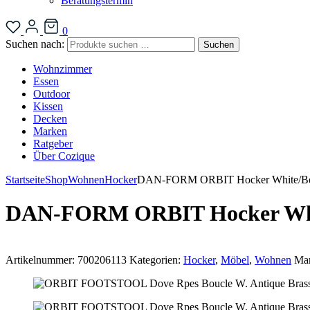
Beratungstermin
0
Suchen nach:
Suchen
Wohnzimmer
Essen
Outdoor
Kissen
Decken
Marken
Ratgeber
Über Cozique
Startseite
Shop
Wohnen
Hocker
DAN-FORM ORBIT Hocker White/Be
DAN-FORM ORBIT Hocker Whi
Artikelnummer:
700206113
Kategorien:
Hocker
,
Möbel
,
Wohnen
Ma