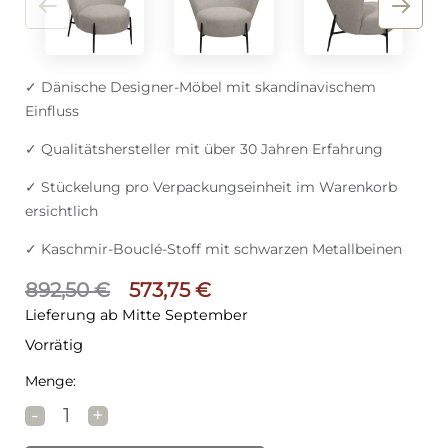
✓ Dänische Designer-Möbel mit skandinavischem
Einfluss
✓ Qualitätshersteller mit über 30 Jahren Erfahrung
✓ Stückelung pro Verpackungseinheit im Warenkorb
ersichtlich
✓ Kaschmir-Bouclé-Stoff mit schwarzen Metallbeinen
Ursprünglicher Preis war: 892,5
Aktueller Preis ist: 57
892,50
€
573,75
€
Lieferung ab Mitte September
Vorrätig
Menge:
DAN-FORM ORBIT Lounge Stuhl Grau Menge
-
+