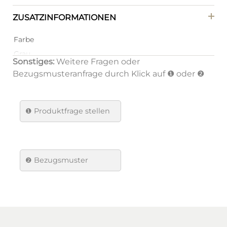
ZUSATZINFORMATIONEN
Farbe
Grau
Sonstiges:
Weitere Fragen oder
Farbe Gestell
Bezugsmusteranfrage durch Klick auf ❶ oder ❷
Schwarz
Material Gestell
❶
Produktfrage stellen
Metall/Stahl
Material
Sitzfläche
❷ Bezugsmuster
Stoff
Verpackungsmenge
1
Brand
Dan-Form