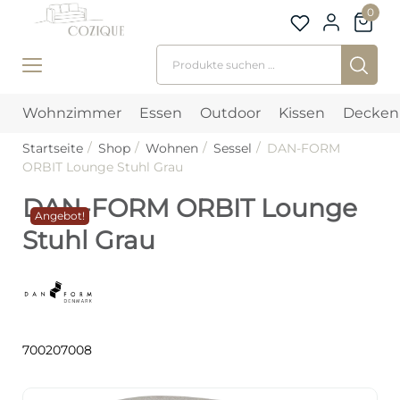
0
Suchen nach:
Wohnzimmer
Essen
Outdoor
Kissen
Decken
Startseite
Shop
Wohnen
Sessel
DAN-FORM
ORBIT Lounge Stuhl Grau
DAN-FORM ORBIT Lounge
Angebot!
Stuhl Grau
700207008