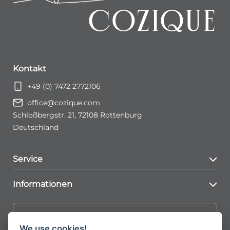
Kontakt
+49 (0) 7472 2772106
office@cozique.com
Schloßbergstr. 21, 72108 Rottenburg
Deutschland
Service
Kontaktformular
Informationen
Konto Seite
AGBs
Jetzt zum Newsletter anmelden
FAQs
We use cookies!