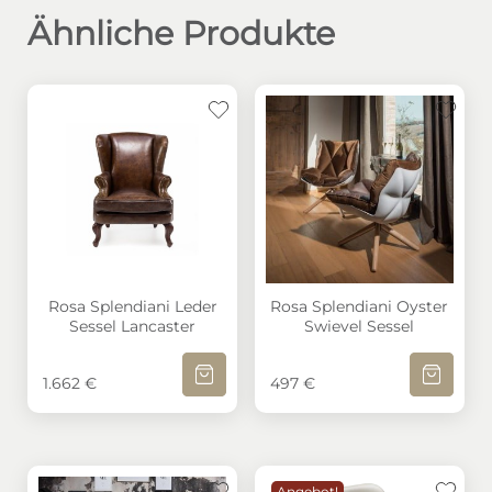
Ähnliche Produkte
Rosa Splendiani Leder Sessel Lancaster
Rosa Splendiani Oyster Sw
Rosa Splendiani Leder
Rosa Splendiani Oyster
Sessel Lancaster
Swievel Sessel
IN DEN WARENKORB
IN DEN W
1.662
€
497
€
Angebot!