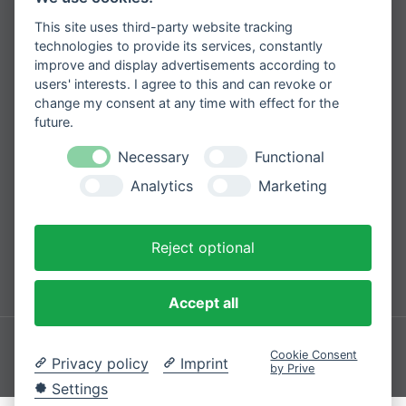
Versand & Lieferkonditionen
Erhalten Sie spannende Angebote und
neueste Informationen zu unseren
This site uses third-party website tracking
Widerrufsbelehrung
Produkten
technologies to provide its services, constantly
Zahlungsarten
improve and display advertisements according to
users' interests. I agree to this and can revoke or
change my consent at any time with effect for the
future.
Please
Mit der Anmeldung zum Newsletter
Necessary
Functional
leave
stimmen Sie zu, dass wir Ihre
Informationen im Rahmen unserer
Analytics
Marketing
this
Datenschutzbestimmungen
verarbeiten.
field
empty.
Reject optional
Sicher bezahlen mit
Accept all
Impressum
Datenschutzerklärung
Cookie Consent
Privacy policy
Imprint
by Prive
© 2026 Cozique
Settings