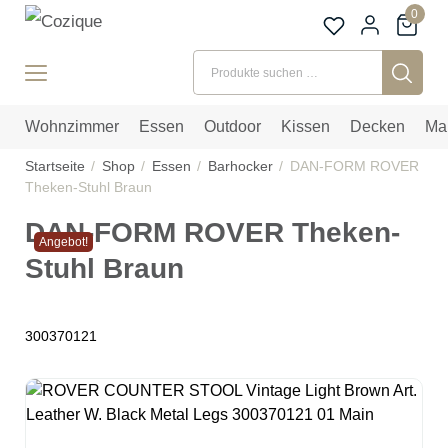
0
Suchen nach:
Wohnzimmer
Essen
Outdoor
Kissen
Decken
Ma
Startseite
Shop
Essen
Barhocker
DAN-FORM ROVER
Theken-Stuhl Braun
DAN-FORM ROVER Theken-
Angebot!
Stuhl Braun
300370121