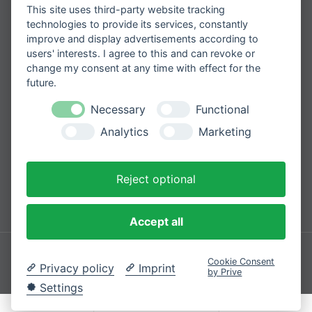
This site uses third-party website tracking
Erhalten Sie spannende Angebote und
neueste Informationen zu unseren
technologies to provide its services, constantly
Produkten
improve and display advertisements according to
users' interests. I agree to this and can revoke or
change my consent at any time with effect for the
future.
Necessary
Functional
Please
Mit der Anmeldung zum Newsletter
leave
stimmen Sie zu, dass wir Ihre
Analytics
Marketing
Informationen im Rahmen unserer
this
Datenschutzbestimmungen
verarbeiten.
field
empty.
Reject optional
Sicher bezahlen mit
Accept all
Impressum
Datenschutzerklärung
Cookie Consent
Privacy policy
Imprint
by Prive
© 2026 Cozique
Settings
VERTRAG WIDERRUFEN