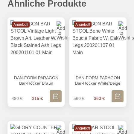
Ähnliche Produkte
Angebot!
Angebot!
DAN-FORM PARAGON Bar-Hocker Braun
DAN-FORM PARAGON Bar-Ho
DAN-FORM PARAGON
DAN-FORM PARAGON
Bar-Hocker Braun
Bar-Hocker White/Beige
IN DEN WARENKORB
IN DEN WA
Ursprünglicher Preis war: 490 €
Aktueller Preis ist: 315 €.
Ursprünglicher Preis wa
Aktueller Prei
490
€
315
€
560
€
360
€
Angebot!