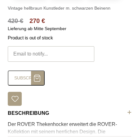
Vintage hellbraun Kunstleder m. schwarzen Beinenn
Ursprünglicher Preis war: 420 €
Aktueller Preis ist: 270 €.
420
€
270
€
Lieferung ab Mitte September
Product is out of stock
SUBSCRIBE
BESCHREIBUNG
Der ROVER Thekenhocker erweitert die ROVER-
Kollektion mit seinem herrlichen Design. Die