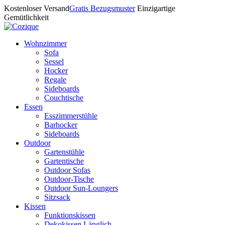
Kostenloser Versand
Gratis Bezugsmuster
Einzigartige
Gemütlichkeit
Wohnzimmer
Sofa
Sessel
Hocker
Regale
Sideboards
Couchtische
Essen
Esszimmerstühle
Barhocker
Sideboards
Outdoor
Gartenstühle
Gartentische
Outdoor Sofas
Outdoor-Tische
Outdoor Sun-Loungers
Sitzsack
Kissen
Funktionskissen
Dekokissen Länglich