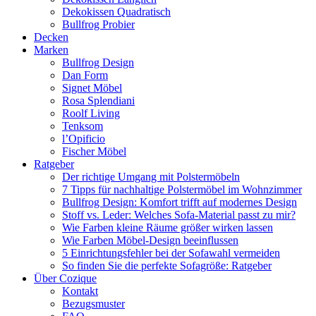
Dekokissen Quadratisch
Bullfrog Probier
Decken
Marken
Bullfrog Design
Dan Form
Signet Möbel
Rosa Splendiani
Roolf Living
Tenksom
l’Opificio
Fischer Möbel
Ratgeber
Der richtige Umgang mit Polstermöbeln
7 Tipps für nachhaltige Polstermöbel im Wohnzimmer
Bullfrog Design: Komfort trifft auf modernes Design
Stoff vs. Leder: Welches Sofa-Material passt zu mir?
Wie Farben kleine Räume größer wirken lassen
Wie Farben Möbel-Design beeinflussen
5 Einrichtungsfehler bei der Sofawahl vermeiden
So finden Sie die perfekte Sofagröße: Ratgeber
Über Cozique
Kontakt
Bezugsmuster