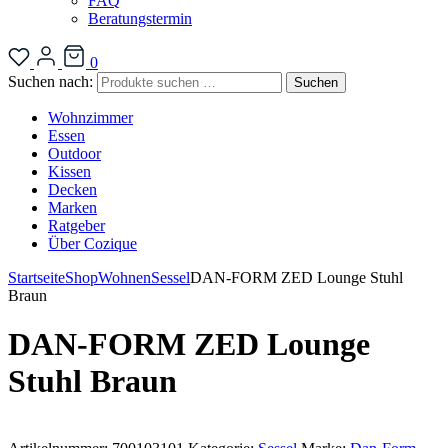
FAQ
Beratungstermin
0
Suchen nach:
Suchen
Wohnzimmer
Essen
Outdoor
Kissen
Decken
Marken
Ratgeber
Über Cozique
Startseite
Shop
Wohnen
Sessel
DAN-FORM ZED Lounge Stuhl
Braun
DAN-FORM ZED Lounge
Stuhl Braun