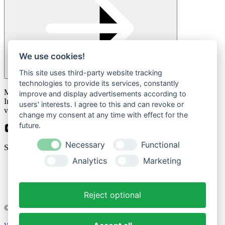
We use cookies!
This site uses third-party website tracking
technologies to provide its services, constantly
Please
Mit der Anmeldung zum Newsletter stimmen Sie zu, dass wir Ihre
leave
improve and display advertisements according to
Informationen im Rahmen unserer
Datenschutzbestimmungen
this
users' interests. I agree to this and can revoke or
verarbeiten.
field
change my consent at any time with effect for the
empty.
future.
Necessary
Functional
Sicher bezahlen mit
Analytics
Marketing
Impressum
Datenschutzerklärung
Reject optional
© 2026 Cozique