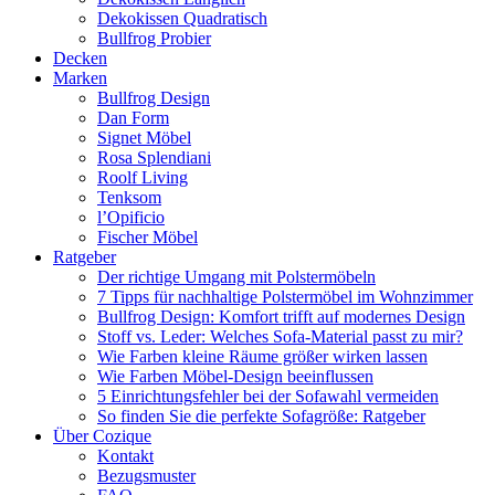
Dekokissen Quadratisch
Bullfrog Probier
Decken
Marken
Bullfrog Design
Dan Form
Signet Möbel
Rosa Splendiani
Roolf Living
Tenksom
l’Opificio
Fischer Möbel
Ratgeber
Der richtige Umgang mit Polstermöbeln
7 Tipps für nachhaltige Polstermöbel im Wohnzimmer
Bullfrog Design: Komfort trifft auf modernes Design
Stoff vs. Leder: Welches Sofa-Material passt zu mir?
Wie Farben kleine Räume größer wirken lassen
Wie Farben Möbel-Design beeinflussen
5 Einrichtungsfehler bei der Sofawahl vermeiden
So finden Sie die perfekte Sofagröße: Ratgeber
Über Cozique
Kontakt
Bezugsmuster