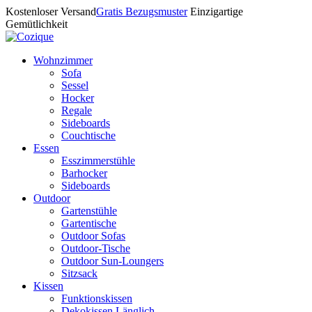
Kostenloser Versand
Gratis Bezugsmuster
Einzigartige
Gemütlichkeit
Wohnzimmer
Sofa
Sessel
Hocker
Regale
Sideboards
Couchtische
Essen
Esszimmerstühle
Barhocker
Sideboards
Outdoor
Gartenstühle
Gartentische
Outdoor Sofas
Outdoor-Tische
Outdoor Sun-Loungers
Sitzsack
Kissen
Funktionskissen
Dekokissen Länglich