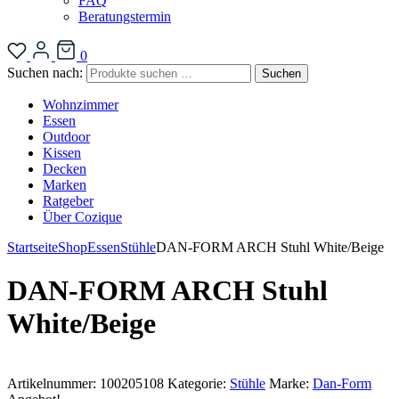
FAQ
Beratungstermin
0
Suchen nach:
Suchen
Wohnzimmer
Essen
Outdoor
Kissen
Decken
Marken
Ratgeber
Über Cozique
Startseite
Shop
Essen
Stühle
DAN-FORM ARCH Stuhl White/Beige
DAN-FORM ARCH Stuhl
White/Beige
Artikelnummer:
100205108
Kategorie:
Stühle
Marke:
Dan-Form