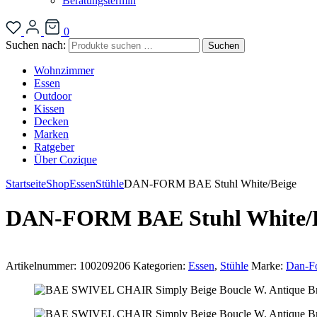
Beratungstermin
0
Suchen nach:
Suchen
Wohnzimmer
Essen
Outdoor
Kissen
Decken
Marken
Ratgeber
Über Cozique
Startseite
Shop
Essen
Stühle
DAN-FORM BAE Stuhl White/Beige
DAN-FORM BAE Stuhl White/B
Artikelnummer:
100209206
Kategorien:
Essen
,
Stühle
Marke:
Dan-F