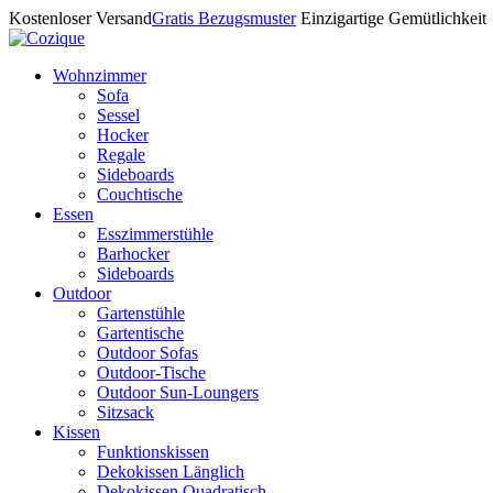
Kostenloser Versand
Gratis Bezugsmuster
Einzigartige Gemütlichkeit
Wohnzimmer
Sofa
Sessel
Hocker
Regale
Sideboards
Couchtische
Essen
Esszimmerstühle
Barhocker
Sideboards
Outdoor
Gartenstühle
Gartentische
Outdoor Sofas
Outdoor-Tische
Outdoor Sun-Loungers
Sitzsack
Kissen
Funktionskissen
Dekokissen Länglich
Dekokissen Quadratisch