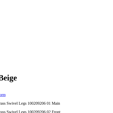
eige
orm