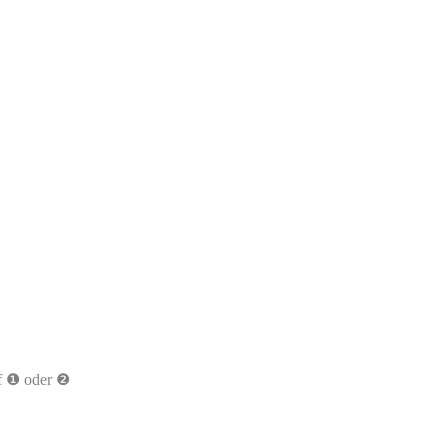
uf ❶ oder ❷