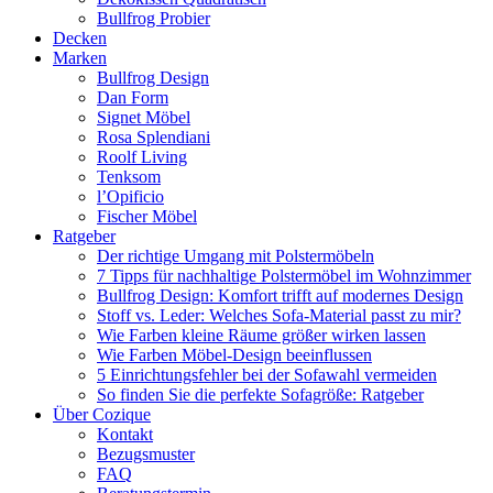
Bullfrog Probier
Decken
Marken
Bullfrog Design
Dan Form
Signet Möbel
Rosa Splendiani
Roolf Living
Tenksom
l’Opificio
Fischer Möbel
Ratgeber
Der richtige Umgang mit Polstermöbeln
7 Tipps für nachhaltige Polstermöbel im Wohnzimmer
Bullfrog Design: Komfort trifft auf modernes Design
Stoff vs. Leder: Welches Sofa-Material passt zu mir?
Wie Farben kleine Räume größer wirken lassen
Wie Farben Möbel-Design beeinflussen
5 Einrichtungsfehler bei der Sofawahl vermeiden
So finden Sie die perfekte Sofagröße: Ratgeber
Über Cozique
Kontakt
Bezugsmuster
FAQ