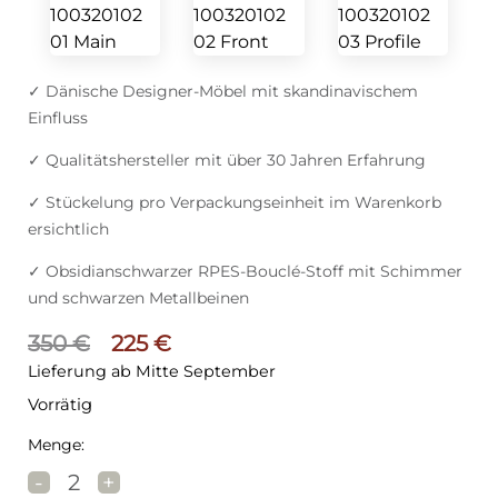
✓ Dänische Designer-Möbel mit skandinavischem
Einfluss
✓ Qualitätshersteller mit über 30 Jahren Erfahrung
✓ Stückelung pro Verpackungseinheit im Warenkorb
ersichtlich
✓ Obsidianschwarzer RPES-Bouclé-Stoff mit Schimmer
und schwarzen Metallbeinen
Ursprünglicher Preis war: 350 €
Aktueller Preis ist: 225 €.
350
€
225
€
Lieferung ab Mitte September
Vorrätig
Menge:
DAN-FORM BULL Stuhl Schwarz Menge
-
+