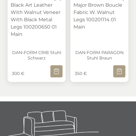
DAN-FORM CRIB Stuhl Schwarz
DAN-FORM PARAGON Stu
DAN-FORM CRIB Stuhl
DAN-FORM PARAGON
Schwarz
Stuhl Braun
IN DEN WARENKORB
IN DEN W
300
€
350
€