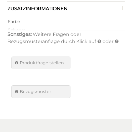
ZUSATZINFORMATIONEN
Farbe
Schwarz
Sonstiges:
Weitere Fragen oder
Farbe Gestell
Bezugsmusteranfrage durch Klick auf ❶ oder ❷
Schwarz
Material Gestell
❶
Produktfrage stellen
Metall/Stahl
Material
Sitzfläche
❷ Bezugsmuster
Stoff RPES
Verpackungsmenge
2
Brand
Dan-Form