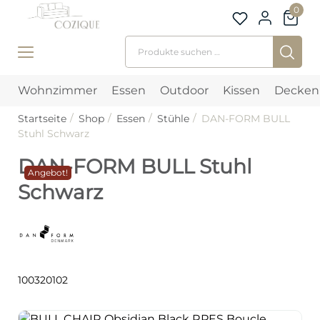
0
Suchen nach:
Wohnzimmer
Essen
Outdoor
Kissen
Decken
Startseite
Shop
Essen
Stühle
DAN-FORM BULL
Stuhl Schwarz
DAN-FORM BULL Stuhl
Angebot!
Schwarz
100320102