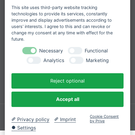
Versand & Lieferkonditionen
Erhalten Sie spannende Angebote und
neueste Informationen zu unseren
This site uses third-party website tracking
Widerrufsbelehrung
Produkten
technologies to provide its services, constantly
Zahlungsarten
improve and display advertisements according to
users' interests. I agree to this and can revoke or
change my consent at any time with effect for the
future.
Please
Mit der Anmeldung zum Newsletter
Necessary
Functional
leave
stimmen Sie zu, dass wir Ihre
Informationen im Rahmen unserer
Analytics
Marketing
this
Datenschutzbestimmungen
verarbeiten.
field
empty.
Reject optional
Sicher bezahlen mit
Accept all
Impressum
Datenschutzerklärung
Cookie Consent
Privacy policy
Imprint
by Prive
© 2026 Cozique
Settings
VERTRAG WIDERRUFEN