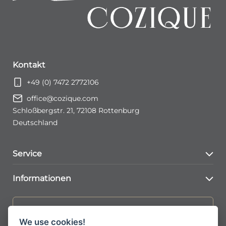
Kontakt
+49 (0) 7472 2772106
office@cozique.com
Schloßbergstr. 21, 72108 Rottenburg
Deutschland
Service
Kontaktformular
Informationen
Konto Seite
AGBs
Jetzt zum Newsletter anmelden
FAQs
We use cookies!