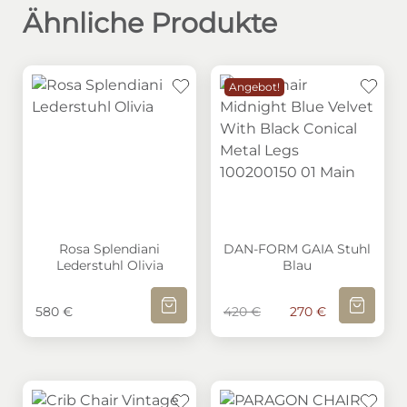
Ähnliche Produkte
Angebot!
Rosa Splendiani Lederstuhl Olivia
DAN-FORM GAIA Stuhl Bl
Rosa Splendiani
DAN-FORM GAIA Stuhl
Lederstuhl Olivia
Blau
IN DEN WARENKORB
IN DEN W
580
€
420
€
Ursprünglicher Preis
270
€
Aktueller P