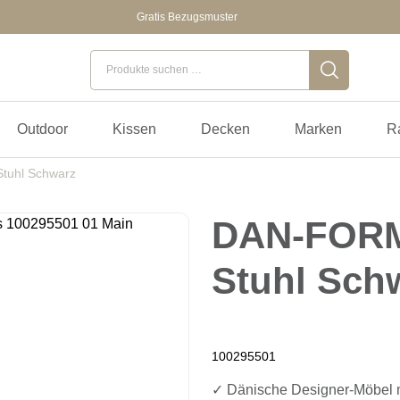
Gratis Bezugsmuster
Suchen nach:
Outdoor
Kissen
Decken
Marken
R
uhl Schwarz
DAN-FOR
Stuhl Sch
100295501
✓ Dänische Designer-Möbel m