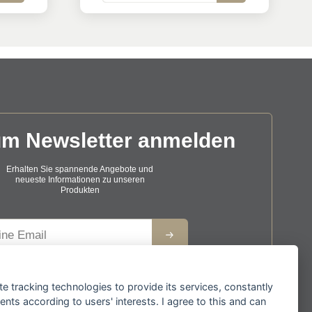
um Newsletter anmelden
Erhalten Sie spannende Angebote und
neueste Informationen zu unseren
Produkten
se
r Anmeldung zum Newsletter stimmen Sie zu, dass
e
te tracking technologies to provide its services, constantly
wir Ihre Informationen im Rahmen unserer
Datenschutzbestimmungen
verarbeiten.
ts according to users' interests. I agree to this and can