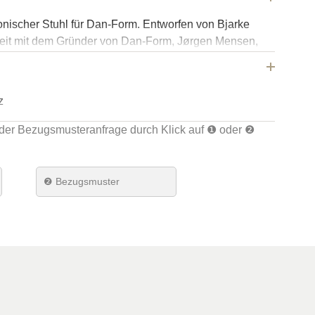
onischer Stuhl für Dan-Form. Entworfen von Bjarke
it mit dem Gründer von Dan-Form, Jørgen Mensen,
PHIN Stuhl ein zeitloses, nordisches Design. Die
ugholzform, die den Sitzkomfort erhöht, und ist mit
n den Kanten veredelt. Die DOLPHIN-Kollektion
z
n, Bar-Hockern und Tresenhockern.
der Bezugsmusteranfrage durch Klick auf ❶ oder ❷
lber
tahl
❷ Bezugsmuster
rm