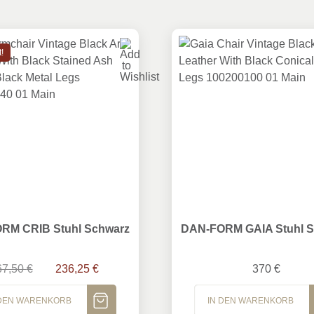
!
M CRIB Stuhl Schwarz
DAN-FORM GAIA Stuhl Sc
RM CRIB Stuhl Schwarz
DAN-FORM GAIA Stuhl 
Ursprünglicher Preis war: 367,50 €
Aktueller Preis ist: 236,25 €.
67,50
€
236,25
€
370
€
 DEN WARENKORB
IN DEN WARENKORB