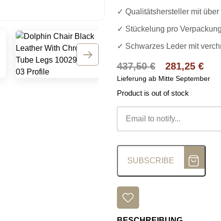
✓ Qualitätshersteller mit übe
✓ Stückelung pro Verpackungs
✓ Schwarzes Leder mit verch
Ursprünglic
437,50
€
281,25
€
Lieferung ab Mitte September
Product is out of stock
SUBSCRIBE
BESCHREIBUNG