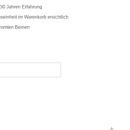
r 30 Jahren Erfahrung
einheit im Warenkorb ersichtlich
romten Beinen
her Preis war: 437,50 €
Aktueller Preis ist: 281,25 €.