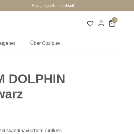
Einzigartige Gemütlichkeit
0
atgeber
Über Cozique
M DOLPHIN
warz
it skandinavischem Einfluss