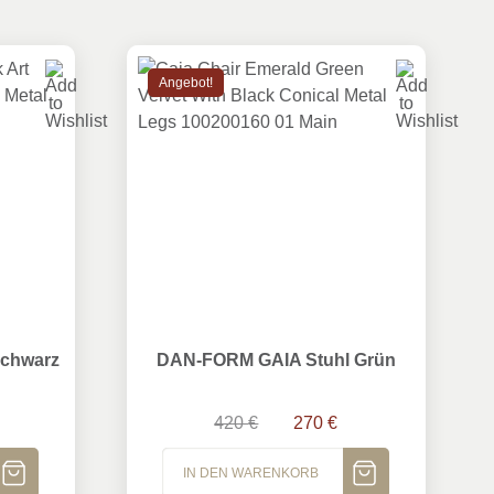
Angebot!
hwarz
DAN-FORM GAIA Stuhl Grün
Schwarz
DAN-FORM GAIA Stuhl Grün
Ursprünglicher Preis war: 420 
Aktueller Preis ist: 2
420
€
270
€
IN DEN WARENKORB