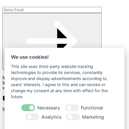
We use cookies!
This site uses third-party website tracking
technologies to provide its services, constantly
Please
Mit der Anmeldung zum Newsletter stimmen Sie zu, dass wir Ihre
leave
improve and display advertisements according to
Informationen im Rahmen unserer
Datenschutzbestimmungen
this
users' interests. I agree to this and can revoke or
verarbeiten.
field
change my consent at any time with effect for the
empty.
future.
Necessary
Functional
Sicher bezahlen mit
Analytics
Marketing
Impressum