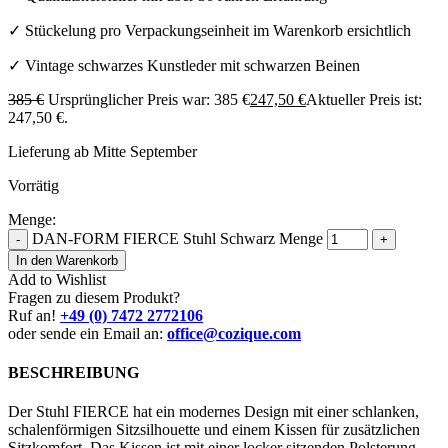
✓ Stückelung pro Verpackungseinheit im Warenkorb ersichtlich
✓ Vintage schwarzes Kunstleder mit schwarzen Beinen
385
€
Ursprünglicher Preis war: 385 €
247,50
€
Aktueller Preis ist:
247,50 €.
Lieferung ab Mitte September
Vorrätig
Menge:
DAN-FORM FIERCE Stuhl Schwarz Menge
-
+
In den Warenkorb
Add to Wishlist
Fragen zu diesem Produkt?
Ruf an!
+49 (0) 7472 2772106
oder sende ein Email an:
office@cozique.com
BESCHREIBUNG
Der Stuhl FIERCE hat ein modernes Design mit einer schlanken,
schalenförmigen Sitzsilhouette und einem Kissen für zusätzlichen
Sitzkomfort. Das Kissen ist mit einer locker sitzenden Polsterung