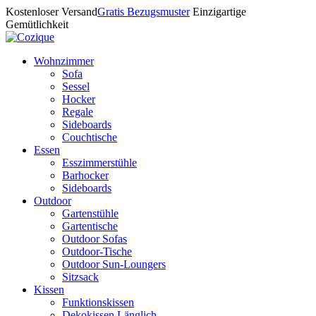
Kostenloser Versand
Gratis Bezugsmuster
Einzigartige
Gemütlichkeit
Wohnzimmer
Sofa
Sessel
Hocker
Regale
Sideboards
Couchtische
Essen
Esszimmerstühle
Barhocker
Sideboards
Outdoor
Gartenstühle
Gartentische
Outdoor Sofas
Outdoor-Tische
Outdoor Sun-Loungers
Sitzsack
Kissen
Funktionskissen
Dekokissen Länglich