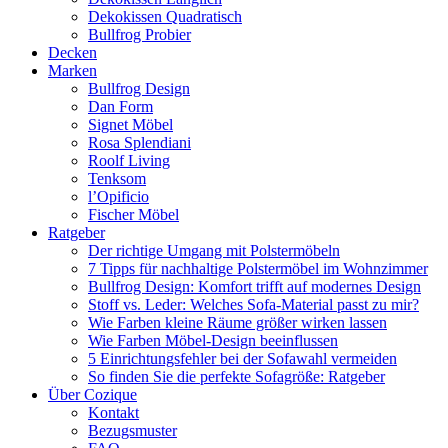
Dekokissen Quadratisch
Bullfrog Probier
Decken
Marken
Bullfrog Design
Dan Form
Signet Möbel
Rosa Splendiani
Roolf Living
Tenksom
l’Opificio
Fischer Möbel
Ratgeber
Der richtige Umgang mit Polstermöbeln
7 Tipps für nachhaltige Polstermöbel im Wohnzimmer
Bullfrog Design: Komfort trifft auf modernes Design
Stoff vs. Leder: Welches Sofa-Material passt zu mir?
Wie Farben kleine Räume größer wirken lassen
Wie Farben Möbel-Design beeinflussen
5 Einrichtungsfehler bei der Sofawahl vermeiden
So finden Sie die perfekte Sofagröße: Ratgeber
Über Cozique
Kontakt
Bezugsmuster