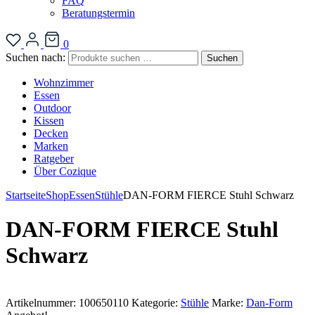
FAQ
Beratungstermin
0
Suchen nach:
Suchen
Wohnzimmer
Essen
Outdoor
Kissen
Decken
Marken
Ratgeber
Über Cozique
Startseite
Shop
Essen
Stühle
DAN-FORM FIERCE Stuhl Schwarz
DAN-FORM FIERCE Stuhl
Schwarz
Artikelnummer:
100650110
Kategorie:
Stühle
Marke:
Dan-Form