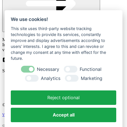
We use cookies!
This site uses third-party website tracking
technologies to provide its services, constantly
Please
Mit der Anmeldung zum Newsletter stimmen Sie zu, dass wir Ihre
leave
improve and display advertisements according to
Informationen im Rahmen unserer
Datenschutzbestimmungen
this
users' interests. I agree to this and can revoke or
verarbeiten.
field
change my consent at any time with effect for the
empty.
future.
Necessary
Functional
Sicher bezahlen mit
Analytics
Marketing
Impressum
Datenschutzerklärung
Reject optional
© 2026 Cozique
Accept all
Vertrag widerrufen