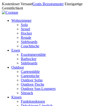
Kostenloser Versand
Gratis Bezugsmuster
Einzigartige
Gemütlichkeit
Wohnzimmer
Sofa
Sessel
Hocker
Regale
Sideboards
Couchtische
Essen
Esszimmerstühle
Barhocker
Sideboards
Outdoor
Gartenstühle
Gartentische
Outdoor Sofas
Outdoor-Tische
Outdoor Sun-Loungers
Sitzsack
Kissen
Funktionskissen
Dekokissen Länglich