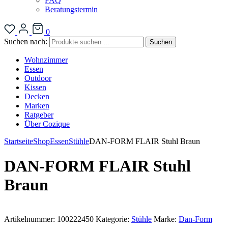
FAQ
Beratungstermin
0
Suchen nach:
Suchen
Wohnzimmer
Essen
Outdoor
Kissen
Decken
Marken
Ratgeber
Über Cozique
Startseite
Shop
Essen
Stühle
DAN-FORM FLAIR Stuhl Braun
DAN-FORM FLAIR Stuhl
Braun
Artikelnummer:
100222450
Kategorie:
Stühle
Marke:
Dan-Form