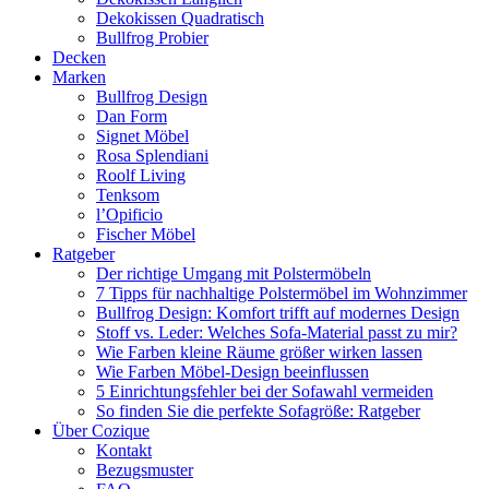
Dekokissen Quadratisch
Bullfrog Probier
Decken
Marken
Bullfrog Design
Dan Form
Signet Möbel
Rosa Splendiani
Roolf Living
Tenksom
l’Opificio
Fischer Möbel
Ratgeber
Der richtige Umgang mit Polstermöbeln
7 Tipps für nachhaltige Polstermöbel im Wohnzimmer
Bullfrog Design: Komfort trifft auf modernes Design
Stoff vs. Leder: Welches Sofa-Material passt zu mir?
Wie Farben kleine Räume größer wirken lassen
Wie Farben Möbel-Design beeinflussen
5 Einrichtungsfehler bei der Sofawahl vermeiden
So finden Sie die perfekte Sofagröße: Ratgeber
Über Cozique
Kontakt
Bezugsmuster