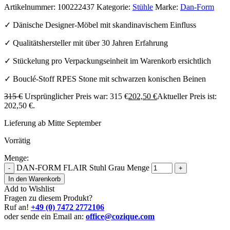
Artikelnummer:
100222437
Kategorie:
Stühle
Marke:
Dan-Form
✓ Dänische Designer-Möbel mit skandinavischem Einfluss
✓ Qualitätshersteller mit über 30 Jahren Erfahrung
✓ Stückelung pro Verpackungseinheit im Warenkorb ersichtlich
✓ Bouclé-Stoff RPES Stone mit schwarzen konischen Beinen
315
€
Ursprünglicher Preis war: 315 €
202,50
€
Aktueller Preis ist:
202,50 €.
Lieferung ab Mitte September
Vorrätig
Menge:
DAN-FORM FLAIR Stuhl Grau Menge
-
+
In den Warenkorb
Add to Wishlist
Fragen zu diesem Produkt?
Ruf an!
+49 (0) 7472 2772106
oder sende ein Email an:
office@cozique.com