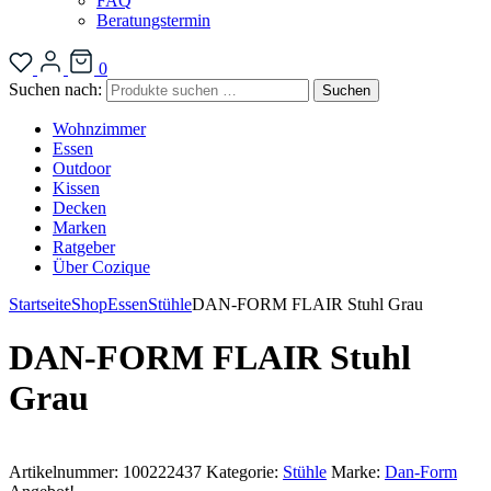
FAQ
Beratungstermin
0
Suchen nach:
Suchen
Wohnzimmer
Essen
Outdoor
Kissen
Decken
Marken
Ratgeber
Über Cozique
Startseite
Shop
Essen
Stühle
DAN-FORM FLAIR Stuhl Grau
DAN-FORM FLAIR Stuhl
Grau
Artikelnummer:
100222437
Kategorie:
Stühle
Marke:
Dan-Form