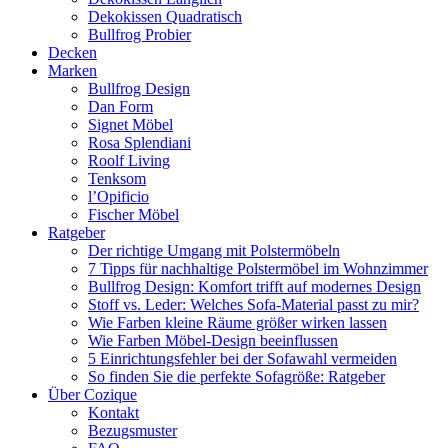
Dekokissen Quadratisch
Bullfrog Probier
Decken
Marken
Bullfrog Design
Dan Form
Signet Möbel
Rosa Splendiani
Roolf Living
Tenksom
l’Opificio
Fischer Möbel
Ratgeber
Der richtige Umgang mit Polstermöbeln
7 Tipps für nachhaltige Polstermöbel im Wohnzimmer
Bullfrog Design: Komfort trifft auf modernes Design
Stoff vs. Leder: Welches Sofa-Material passt zu mir?
Wie Farben kleine Räume größer wirken lassen
Wie Farben Möbel-Design beeinflussen
5 Einrichtungsfehler bei der Sofawahl vermeiden
So finden Sie die perfekte Sofagröße: Ratgeber
Über Cozique
Kontakt
Bezugsmuster