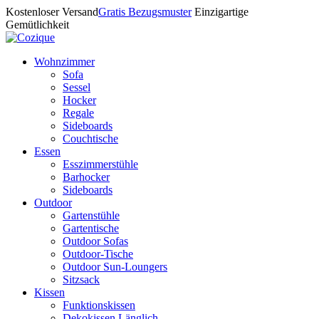
Kostenloser Versand
Gratis Bezugsmuster
Einzigartige
Gemütlichkeit
Wohnzimmer
Sofa
Sessel
Hocker
Regale
Sideboards
Couchtische
Essen
Esszimmerstühle
Barhocker
Sideboards
Outdoor
Gartenstühle
Gartentische
Outdoor Sofas
Outdoor-Tische
Outdoor Sun-Loungers
Sitzsack
Kissen
Funktionskissen
Dekokissen Länglich