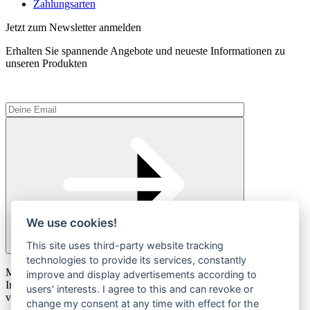
Zahlungsarten
Jetzt zum Newsletter anmelden
Erhalten Sie spannende Angebote und neueste Informationen zu
unseren Produkten
We use cookies!
This site uses third-party website tracking
technologies to provide its services, constantly
Please
Mit der Anmeldung zum Newsletter stimmen Sie zu, dass wir Ihre
leave
improve and display advertisements according to
Informationen im Rahmen unserer
Datenschutzbestimmungen
this
users' interests. I agree to this and can revoke or
verarbeiten.
field
change my consent at any time with effect for the