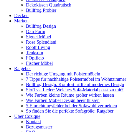
Dekokissen Quadratisch
Bullfrog Probier
Decken
Marken
Bullfrog Design
Dan Form
Signet Möbel
Rosa Splendiani
Roolf Living
Tenksom
l’Opificio
Fischer Möbel
Ratgeber
Der richtige Umgang mit Polstermöbeln
7 Tipps für nachhaltige Polstermöbel im Wohnzimmer
Bullfrog Design: Komfort trifft auf modernes Design
Stoff vs. Leder: Welches Sofa-Material passt zu mir?
Wie Farben kleine Räume größer wirken lassen
Wie Farben Möbel-Design beeinflussen
5 Einrichtungsfehler bei der Sofawahl vermeiden
So finden Sie die perfekte Sofagröße: Ratgeber
Über Cozique
Kontakt
Bezugsmuster