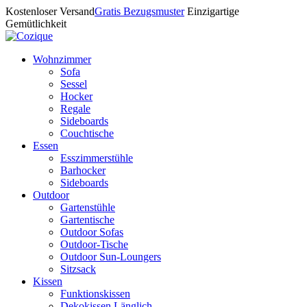
Kostenloser Versand
Gratis Bezugsmuster
Einzigartige
Gemütlichkeit
Wohnzimmer
Sofa
Sessel
Hocker
Regale
Sideboards
Couchtische
Essen
Esszimmerstühle
Barhocker
Sideboards
Outdoor
Gartenstühle
Gartentische
Outdoor Sofas
Outdoor-Tische
Outdoor Sun-Loungers
Sitzsack
Kissen
Funktionskissen
Dekokissen Länglich