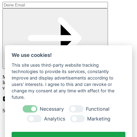
We use cookies!
This site uses third-party website tracking
technologies to provide its services, constantly
Please
Mit der Anmeldung zum Newsletter stimmen Sie zu, dass wir Ihre
leave
improve and display advertisements according to
Informationen im Rahmen unserer
Datenschutzbestimmungen
this
users' interests. I agree to this and can revoke or
verarbeiten.
field
change my consent at any time with effect for the
empty.
future.
Necessary
Functional
Sicher bezahlen mit
Analytics
Marketing
Impressum
Datenschutzerklärung