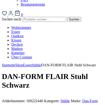
FAQ
Beratungstermin
0
Suchen nach:
Suchen
Wohnzimmer
Essen
Outdoor
Kissen
Decken
Marken
Ratgeber
Über Cozique
Startseite
Shop
Essen
Stühle
DAN-FORM FLAIR Stuhl Schwarz
DAN-FORM FLAIR Stuhl
Schwarz
Artikelnummer:
100222440
Kategorie:
Stühle
Marke:
Dan-Form