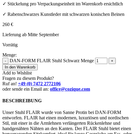
✓ Stückelung pro Verpackungseinheit im Warenkorb ersichtlich
✓ Rabenschwarzes Kunstleder mit schwarzen konischen Beinen
260
€
Lieferung ab Mitte September
Vorrätig
Menge:
DAN-FORM FLAIR Stuhl Schwarz Menge
-
+
In den Warenkorb
Add to Wishlist
Fragen zu diesem Produkt?
Ruf an!
+49 (0) 7472 2772106
oder sende ein Email an:
office@cozique.com
BESCHREIBUNG
Unser Stuhl FLAIR wurde von Sanne Protin bei DAN-FORM
entworfen. FLAIR hat einen modernen, luxuriösen und nordischen
Stil, mit einer in die Armlehnen verlängerten Rückenlehne und
handgenähten Nähten an den Kanten. Der FLAIR Stuhl bietet einen
hervorragenden Sitzkomfort, ideal für lange Gespräche am Ess- oder