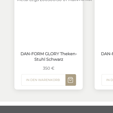
DAN-FORM GLORY Theken-Stuhl Schwarz
DAN-FOR
DAN-FORM GLORY Theken-
DAN-F
Stuhl Schwarz
350
€
IN DEN WARENKORB
IN 
MEHR ANZEIGEN