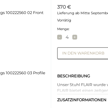
370
€
Lieferung ab Mitte Septemb
Vorrätig
Menge:
DAN-FORM FLAIR Stuh
-
+
IN DEN WARENKORB
BESCHREIBUNG
Unser Stuhl FLAIR wurde 
FLAIR bietet einen zeitgen
einer in die Armlehnen 
ZUSATZINFORMATIONEN
Nähten an den Kanten. De
Sitzkomfort, ideal für la