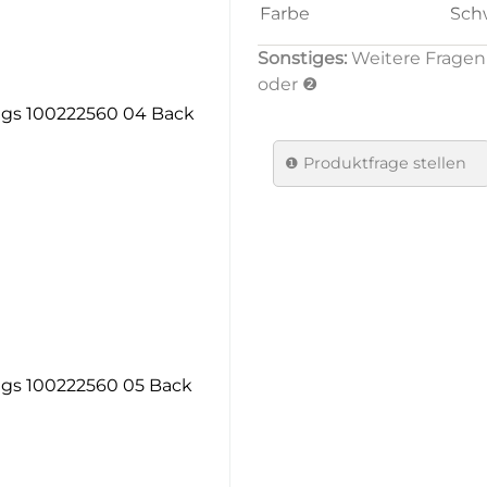
Farbe
Sch
besteht aus Esszimmerst
Sonstiges:
Weitere Fragen 
Farbe Gestell
Grau
oder ❷
Material Gestell
Meta
Material Sitzfläche
Led
❶
Produktfrage stellen
Verpackungsmenge
4
Brand
Dan