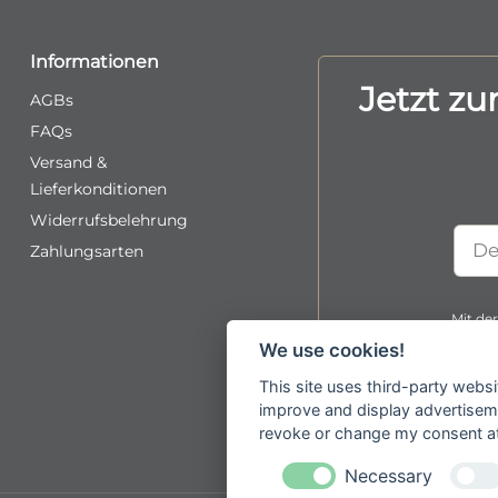
Informationen
Jetzt z
AGBs
FAQs
Versand &
Lieferkonditionen
Widerrufsbelehrung
Zahlungsarten
Plea
Mit de
leav
dass
We use cookies!
D
this
This site uses third-party websi
field
improve and display advertisemen
emp
revoke or change my consent at 
Necessary