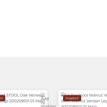
t!
Angebot!