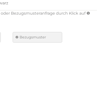
warz
ühlen, Barhockern und Thekenhockern.
oder Bezugsmusteranfrage durch Klick auf ❶
/Silber
ll/Stahl
er
❷ Bezugsmuster
-Form