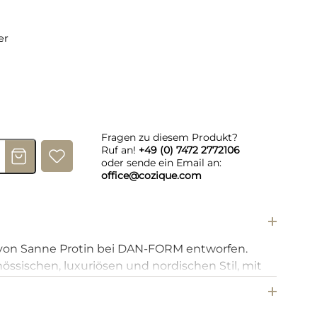
er
l Schwarz Menge
Fragen zu diesem Produkt?
Ruf an!
+49 (0) 7472 2772106
oder sende ein Email an:
office@cozique.com
von Sanne Protin bei DAN-FORM entworfen.
össischen, luxuriösen und nordischen Stil, mit
verlängerten Rückenlehne und handgenähten
r FLAIR Stuhl bietet einen hervorragenden
nge Gespräche am Esstisch.nDie FLAIR KOLLEKTION