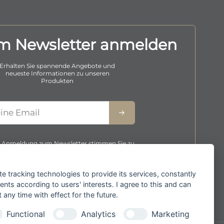
um Newsletter anmelden
Erhalten Sie spannende Angebote und
neueste Informationen zu unseren
Produkten
se
r Anmeldung zum Newsletter stimmen Sie zu,
e
 wir Ihre Informationen im Rahmen unserer
atenschutzbestimmungen
verarbeiten.
te tracking technologies to provide its services, constantly
ts according to users' interests. I agree to this and can
ty.
Sicher bezahlen mit
any time with effect for the future.
Functional
Analytics
Marketing