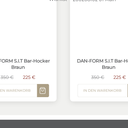
M S.I.T Bar-Hocker Braun
DAN-FORM S.I.T Bar-Ho
ORM S.I.T Bar-Hocker
DAN-FORM S.I.T Bar-H
Braun
Braun
Ursprünglicher Preis war: 350 €
Aktueller Preis ist: 225 €.
Ursprüngl
350
€
225
€
350
€
225
€
DEN WARENKORB
IN DEN WARENKORB