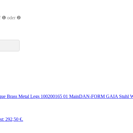
uf ❶ oder ❷
DAN-FORM GAIA Stuhl Wh
st: 292,50 €.