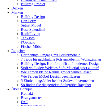
Bullfrog Probier
Decken
Marken
Bullfrog Design
Dan Form
Signet Möbel
Rosa Splendiani
Roolf Living
Tenksom
l’Opificio
Fischer Möbel
Ratgeber
Der richtige Umgang mit Polstermöbeln
7 Tipps für nachhaltige Polstermöbel im Wohnzimmer
Bullfrog Design: Komfort trifft auf modernes Design
Stoff vs. Leder: Welches Sofa-Material passt zu mir?
Wie Farben kleine Räume größer wirken lassen
Wie Farben Möbel-Design beeinflussen
5 Einrichtungsfehler bei der Sofawahl vermeiden
So finden Sie die perfekte Sofagröße: Ratgeber
Über Cozique
Kontakt
Bezugsmuster
FAQ