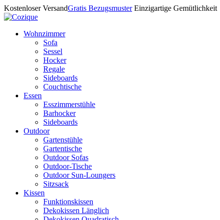
Kostenloser Versand
Gratis Bezugsmuster
Einzigartige Gemütlichkeit
Wohnzimmer
Sofa
Sessel
Hocker
Regale
Sideboards
Couchtische
Essen
Esszimmerstühle
Barhocker
Sideboards
Outdoor
Gartenstühle
Gartentische
Outdoor Sofas
Outdoor-Tische
Outdoor Sun-Loungers
Sitzsack
Kissen
Funktionskissen
Dekokissen Länglich
Dekokissen Quadratisch