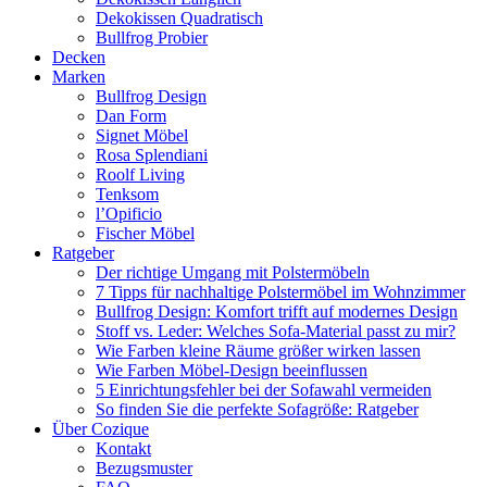
Dekokissen Quadratisch
Bullfrog Probier
Decken
Marken
Bullfrog Design
Dan Form
Signet Möbel
Rosa Splendiani
Roolf Living
Tenksom
l’Opificio
Fischer Möbel
Ratgeber
Der richtige Umgang mit Polstermöbeln
7 Tipps für nachhaltige Polstermöbel im Wohnzimmer
Bullfrog Design: Komfort trifft auf modernes Design
Stoff vs. Leder: Welches Sofa-Material passt zu mir?
Wie Farben kleine Räume größer wirken lassen
Wie Farben Möbel-Design beeinflussen
5 Einrichtungsfehler bei der Sofawahl vermeiden
So finden Sie die perfekte Sofagröße: Ratgeber
Über Cozique
Kontakt
Bezugsmuster