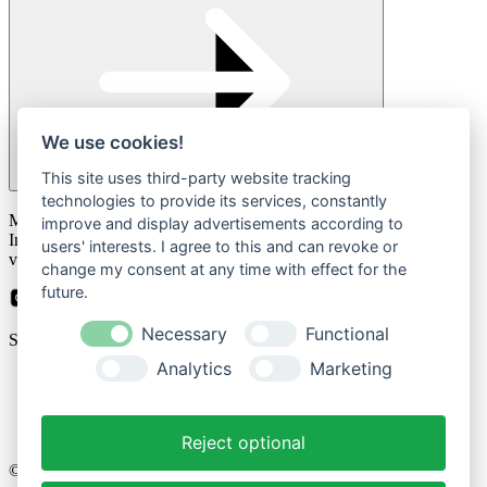
We use cookies!
This site uses third-party website tracking
technologies to provide its services, constantly
Please
Mit der Anmeldung zum Newsletter stimmen Sie zu, dass wir Ihre
leave
improve and display advertisements according to
Informationen im Rahmen unserer
Datenschutzbestimmungen
this
users' interests. I agree to this and can revoke or
verarbeiten.
field
change my consent at any time with effect for the
empty.
future.
Necessary
Functional
Sicher bezahlen mit
Analytics
Marketing
Impressum
Datenschutzerklärung
Reject optional
© 2026 Cozique