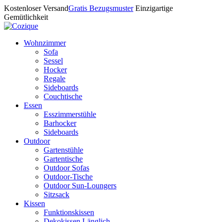
Kostenloser Versand
Gratis Bezugsmuster
Einzigartige
Gemütlichkeit
Wohnzimmer
Sofa
Sessel
Hocker
Regale
Sideboards
Couchtische
Essen
Esszimmerstühle
Barhocker
Sideboards
Outdoor
Gartenstühle
Gartentische
Outdoor Sofas
Outdoor-Tische
Outdoor Sun-Loungers
Sitzsack
Kissen
Funktionskissen
Dekokissen Länglich