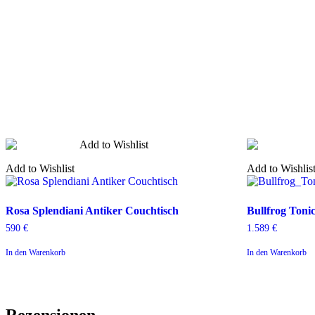
Add to Wishlist
Add to Wishlis
Rosa
Bullfrog
Rosa Splendiani Antiker Couchtisch
Bullfrog Toni
Splendiani
Tonic
590
€
1.589
€
Antiker
Dreh-
Couchtisch
Sessel
In den Warenkorb
In den Warenkorb
Rezensionen