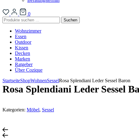
Beratungstermin
0
Suchen
Suchen
nach:
Wohnzimmer
Essen
Outdoor
Kissen
Decken
Marken
Ratgeber
Über Cozique
Startseite
Shop
Wohnen
Sessel
Rosa Splendiani Leder Sessel Baron
Rosa Splendiani Leder Sessel B
Kategorien:
Möbel
,
Sessel