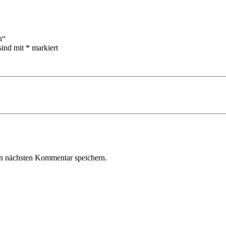
n“
sind mit
*
markiert
n nächsten Kommentar speichern.