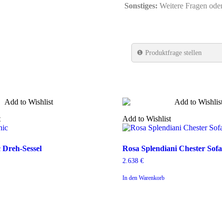
Sonstiges:
Weitere Fragen ode
❶
Produktfrage stellen
t
Add to Wishlist
Rosa
c Dreh-Sessel
Rosa Splendiani Chester Sofa 
Splendiani
2.638
€
Chester
Sofa
In den Warenkorb
2-
Sitzer