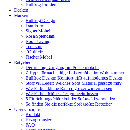
Bullfrog Probier
Decken
Marken
Bullfrog Design
Dan Form
Signet Möbel
Rosa Splendiani
Roolf Living
Tenksom
l’Opificio
Fischer Möbel
Ratgeber
Der richtige Umgang mit Polstermöbeln
7 Tipps für nachhaltige Polstermöbel im Wohnzimmer
Bullfrog Design: Komfort trifft auf modernes Design
Stoff vs. Leder: Welches Sofa-Material passt zu mir?
Wie Farben kleine Räume größer wirken lassen
Wie Farben Möbel-Design beeinflussen
5 Einrichtungsfehler bei der Sofawahl vermeiden
So finden Sie die perfekte Sofagröße: Ratgeber
Über Cozique
Kontakt
Bezugsmuster
FAQ