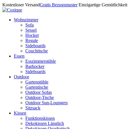
Kostenloser Versand
Gratis Bezugsmuster
Einzigartige Gemütlichkeit
Wohnzimmer
Sofa
Sessel
Hocker
Regale
Sideboards
Couchtische
Essen
Esszimmerstühle
Barhocker
Sideboards
Outdoor
Gartenstühle
Gartentische
Outdoor Sofas
Outdoor-Tische
Outdoor Sun-Loungers
Sitzsack
Kissen
Funktionskissen
Dekokissen Länglich
Dekokissen Quadratisch