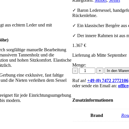
Kategorien:
Möbel
,
Sessel
✓ Baron Ledersessel, handgefe
Rückenlehne.
igt aus echtem Leder und mit
✓ Ein klassischer Bergére aus 
✓ Der innere Rahmen ist aus 
höhe)
1.367
€
urch sorgfältige manuelle Bearbeitung
s massivem Tannenholz und die
Lieferung ab Mitte September
tion und hohen Sitzkomfort. Elastische
Menge:
tzlich.
Rosa
-
+
In den Waren
Gerbung eine exklusive, fast faltige
Splendiani
 und die Nieten verleihen dem Sessel
Ruf an!
Leder
+49 (0) 7472 2772106
oder sende ein Email an:
Sessel
offic
Baron
 geeignet für jede Einrichtungsumgebung
Menge
Zusatzinformationen
 bis modern.
Brand
Ros