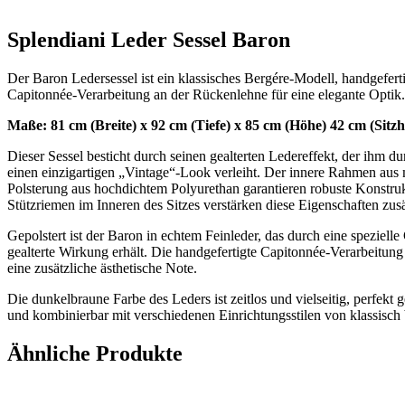
Splendiani Leder Sessel Baron
Der Baron Ledersessel ist ein klassisches Bergére-Modell, handgefert
Capitonnée-Verarbeitung an der Rückenlehne für eine elegante Optik.
Maße: 81 cm (Breite) x 92 cm (Tiefe) x 85 cm (Höhe) 42 cm (Sitz
Dieser Sessel besticht durch seinen gealterten Ledereffekt, der ihm d
einen einzigartigen „Vintage“-Look verleiht. Der innere Rahmen au
Polsterung aus hochdichtem Polyurethan garantieren robuste Konstruk
Stützriemen im Inneren des Sitzes verstärken diese Eigenschaften zusä
Gepolstert ist der Baron in echtem Feinleder, das durch eine spezielle 
gealterte Wirkung erhält. Die handgefertigte Capitonnée-Verarbeitung
eine zusätzliche ästhetische Note.
Die dunkelbraune Farbe des Leders ist zeitlos und vielseitig, perfekt
und kombinierbar mit verschiedenen Einrichtungsstilen von klassisch
Ähnliche Produkte