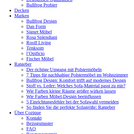
Bullfrog Probier
Decken
Marken
Bullfrog Design
Dan Form
Signet Möbel
Rosa Splendiani
Roolf Living
Tenksom
l’Opificio
Fischer Möbel
Ratgeber
Der richtige Umgang mit Polstermöbeln
7 Tipps für nachhaltige Polstermöbel im Wohnzimmer
Bullfrog Design: Komfort trifft auf modernes Design
Stoff vs. Leder: Welches Sofa-Material passt zu mir?
Wie Farben kleine Räume größer wirken lassen
Wie Farben Möbel-Design beeinflussen
5 Einrichtungsfehler bei der Sofawahl vermeiden
So finden Sie die perfekte Sofagröße: Ratgeber
Über Cozique
Kontakt
Bezugsmuster
FAQ