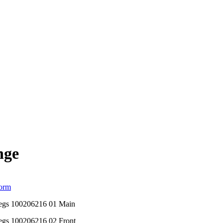
nge
orm