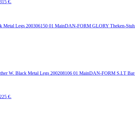
 315 €.
DAN-FORM GLORY Theken-Stuhl
DAN-FORM S.I.T Bar-
 225 €.