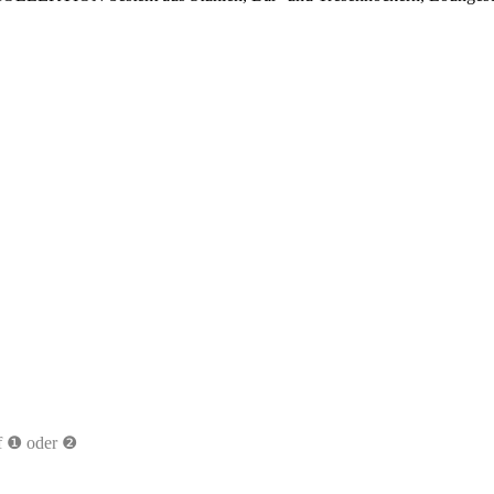
uf ❶ oder ❷