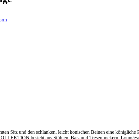
orm
ten Sitz und den schlanken, leicht konischen Beinen eine königliche P
KOLLEKTION besteht aus Stühlen, Bar- und Tresenhockern, Loungese