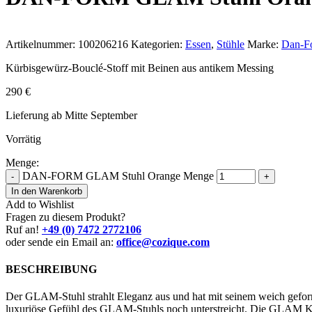
Artikelnummer:
100206216
Kategorien:
Essen
,
Stühle
Marke:
Dan-F
Kürbisgewürz-Bouclé-Stoff mit Beinen aus antikem Messing
290
€
Lieferung ab Mitte September
Vorrätig
Menge:
DAN-FORM GLAM Stuhl Orange Menge
-
+
In den Warenkorb
Add to Wishlist
Fragen zu diesem Produkt?
Ruf an!
+49 (0) 7472 2772106
oder sende ein Email an:
office@cozique.com
BESCHREIBUNG
Der GLAM-Stuhl strahlt Eleganz aus und hat mit seinem weich geform
luxuriöse Gefühl des GLAM-Stuhls noch unterstreicht. Die GLAM 