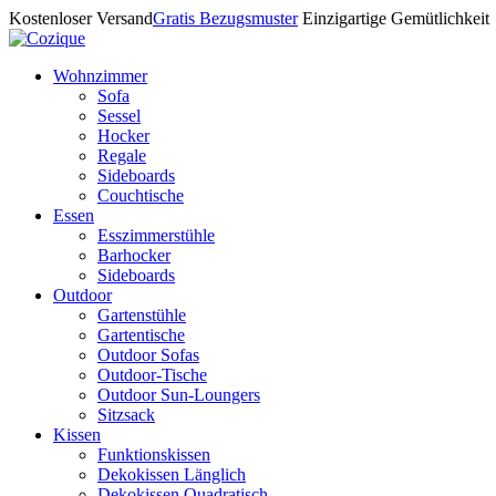
Kostenloser Versand
Gratis Bezugsmuster
Einzigartige Gemütlichkeit
Wohnzimmer
Sofa
Sessel
Hocker
Regale
Sideboards
Couchtische
Essen
Esszimmerstühle
Barhocker
Sideboards
Outdoor
Gartenstühle
Gartentische
Outdoor Sofas
Outdoor-Tische
Outdoor Sun-Loungers
Sitzsack
Kissen
Funktionskissen
Dekokissen Länglich
Dekokissen Quadratisch