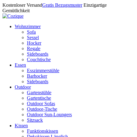
Kostenloser Versand
Gratis Bezugsmuster
Einzigartige
Gemütlichkeit
Wohnzimmer
Sofa
Sessel
Hocker
Regale
Sideboards
Couchtische
Essen
Esszimmerstühle
Barhocker
Sideboards
Outdoor
Gartenstühle
Gartentische
Outdoor Sofas
Outdoor-Tische
Outdoor Sun-Loungers
Sitzsack
Kissen
Funktionskissen
Dekokissen Länglich