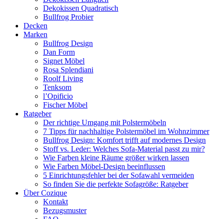
Dekokissen Quadratisch
Bullfrog Probier
Decken
Marken
Bullfrog Design
Dan Form
Signet Möbel
Rosa Splendiani
Roolf Living
Tenksom
l’Opificio
Fischer Möbel
Ratgeber
Der richtige Umgang mit Polstermöbeln
7 Tipps für nachhaltige Polstermöbel im Wohnzimmer
Bullfrog Design: Komfort trifft auf modernes Design
Stoff vs. Leder: Welches Sofa-Material passt zu mir?
Wie Farben kleine Räume größer wirken lassen
Wie Farben Möbel-Design beeinflussen
5 Einrichtungsfehler bei der Sofawahl vermeiden
So finden Sie die perfekte Sofagröße: Ratgeber
Über Cozique
Kontakt
Bezugsmuster