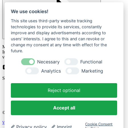
We use cookies!
This site uses third-party website tracking
technologies to provide its services, constantly
improve and display advertisements according to
users' interests. I agree to this and can revoke or
Please
change my consent at any time with effect for the
Mit der Anmeldung zum Newsletter stimmen Sie zu, dass wir Ihre
leave
future.
Informationen im Rahmen unserer
Datenschutzbestimmungen
this
verarbeiten.
field
Necessary
Functional
empty.
Analytics
Marketing
Sicher bezahlen mit
Reject optional
Impressum
Datenschutzerklärung
Accept all
© 2026 Cozique
Vertrag widerrufen
Cookie Consent
Privacy policy
Imprint