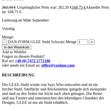
262,50
€
Ursprünglicher Preis war: 262,50 €
168,75
€
Aktueller Preis
ist: 168,75 €.
Lieferung ab Mitte September
Vorrätig
Menge:
DAN-FORM GLEE Stuhl Schwarz Menge
-
+
In den Warenkorb
Add to Wishlist
Fragen zu diesem Produkt?
Ruf an!
+49 (0) 7472 2772106
oder sende ein Email an:
office@cozique.com
BESCHREIBUNG
Der GLEE-Stuhl wurde von Says Who entworfen und ist ein
frecher Stuhl. Sitzfläche und Rückenlehne spiegeln sich ineinander
und sind zu den Seiten hin leicht nach oben gebogen. Die Beine
sind aus Furnier und unterstreichen den lebendigen Charakter des
Designs. GLEE ist nur als Stuhl erhältlich.