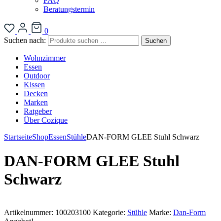
FAQ
Beratungstermin
0
Suchen nach:
Suchen
Wohnzimmer
Essen
Outdoor
Kissen
Decken
Marken
Ratgeber
Über Cozique
Startseite
Shop
Essen
Stühle
DAN-FORM GLEE Stuhl Schwarz
DAN-FORM GLEE Stuhl
Schwarz
Artikelnummer:
100203100
Kategorie:
Stühle
Marke:
Dan-Form