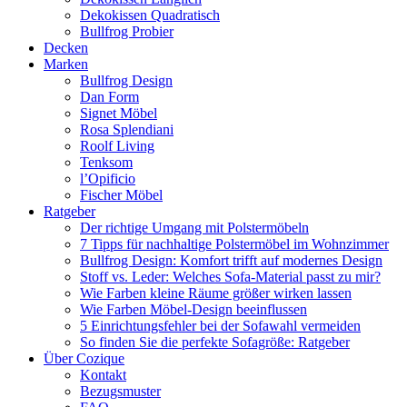
Dekokissen Quadratisch
Bullfrog Probier
Decken
Marken
Bullfrog Design
Dan Form
Signet Möbel
Rosa Splendiani
Roolf Living
Tenksom
l’Opificio
Fischer Möbel
Ratgeber
Der richtige Umgang mit Polstermöbeln
7 Tipps für nachhaltige Polstermöbel im Wohnzimmer
Bullfrog Design: Komfort trifft auf modernes Design
Stoff vs. Leder: Welches Sofa-Material passt zu mir?
Wie Farben kleine Räume größer wirken lassen
Wie Farben Möbel-Design beeinflussen
5 Einrichtungsfehler bei der Sofawahl vermeiden
So finden Sie die perfekte Sofagröße: Ratgeber
Über Cozique
Kontakt
Bezugsmuster