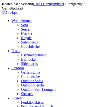
Kostenloser Versand
Gratis Bezugsmuster
Einzigartige
Gemütlichkeit
Wohnzimmer
Sofa
Sessel
Hocker
Regale
Sideboards
Couchtische
Essen
Esszimmerstühle
Barhocker
Sideboards
Outdoor
Gartenstühle
Gartentische
Outdoor Sofas
Outdoor-Tische
Outdoor Sun-Loungers
Sitzsack
Kissen
Funktionskissen
Dekokissen Länglich