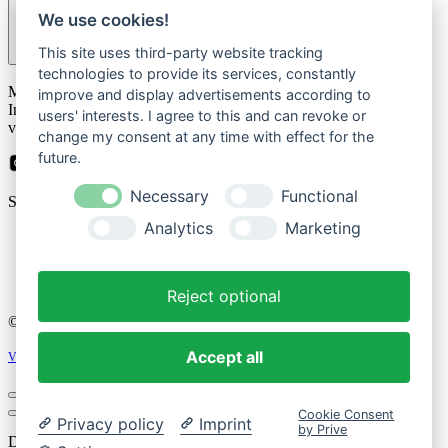
We use cookies!
This site uses third-party website tracking
technologies to provide its services, constantly
Please
Mit der Anmeldung zum Newsletter stimmen Sie zu, dass wir Ihre
leave
improve and display advertisements according to
Informationen im Rahmen unserer
Datenschutzbestimmungen
this
users' interests. I agree to this and can revoke or
verarbeiten.
field
change my consent at any time with effect for the
empty.
future.
Necessary
Functional
Sicher bezahlen mit
Analytics
Marketing
Impressum
Datenschutzerklärung
Reject optional
© 2026 Cozique
Accept all
Vertrag widerrufen
Cookie Consent
Privacy policy
Imprint
by Prive
Dein Einkaufswagen