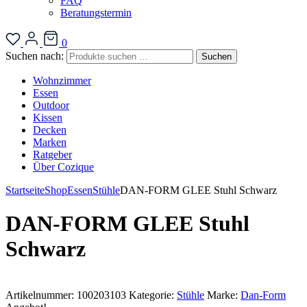
FAQ
Beratungstermin
0
Suchen nach:
Suchen
Wohnzimmer
Essen
Outdoor
Kissen
Decken
Marken
Ratgeber
Über Cozique
Startseite
Shop
Essen
Stühle
DAN-FORM GLEE Stuhl Schwarz
DAN-FORM GLEE Stuhl
Schwarz
Artikelnummer:
100203103
Kategorie:
Stühle
Marke:
Dan-Form