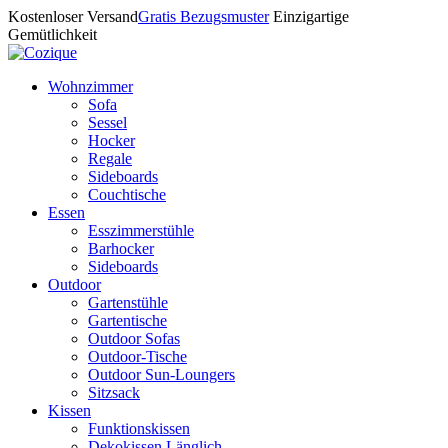
Kostenloser Versand
Gratis Bezugsmuster
Einzigartige
Gemütlichkeit
Wohnzimmer
Sofa
Sessel
Hocker
Regale
Sideboards
Couchtische
Essen
Esszimmerstühle
Barhocker
Sideboards
Outdoor
Gartenstühle
Gartentische
Outdoor Sofas
Outdoor-Tische
Outdoor Sun-Loungers
Sitzsack
Kissen
Funktionskissen
Dekokissen Länglich