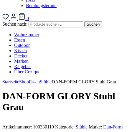
FAQ
Beratungstermin
0
Suchen nach:
Suchen
Wohnzimmer
Essen
Outdoor
Kissen
Decken
Marken
Ratgeber
Über Cozique
Startseite
Shop
Essen
Stühle
DAN-FORM GLORY Stuhl Grau
DAN-FORM GLORY Stuhl
Grau
Artikelnummer:
100330110
Kategorie:
Stühle
Marke:
Dan-Form