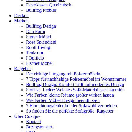
Dekokissen Quadratisch
Bullfrog Probier
Decken
Marken
Bullfrog Design
Dan Form
Signet Möbel
Rosa Splendiani
Roolf Living
Tenksom
l’Opificio
Fischer Möbel
Ratgeber
Der richtige Umgang mit Polstermöbeln
7 Tipps für nachhaltige Polstermöbel im Wohnzimmer
Bullfrog Design: Komfort trifft auf modernes Design
Stoff vs. Leder: Welches Sofa-Material passt zu mir?
Wie Farben kleine Räume größer wirken lassen
Wie Farben Möbel-Design beeinflussen
5 Einrichtungsfehler bei der Sofawahl vermeiden
So finden Sie die perfekte Sofagröße: Ratgeber
Über Cozique
Kontakt
Bezugsmuster