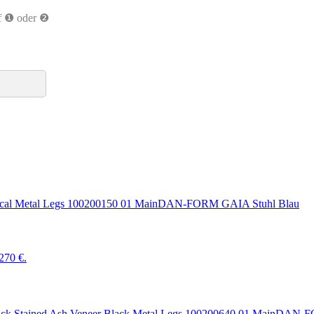
uf ❶ oder ❷
DAN-FORM GAIA Stuhl Blau
 270 €.
DAN-FO