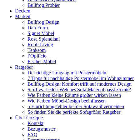
Bullfrog Probier
Decken
Marken
Bullfrog Design
Dan Form
Signet Möbel
Rosa Splendiani
Roolf Living
Tenksom
l’Opificio
Fischer Möbel
Ratgeber
Der richtige Umgang mit Polstermöbeln
7 Tipps für nachhaltige Polstermöbel im Wohnzimmer
Bullfrog Design: Komfort trifft auf modernes Design
Stoff vs. Leder: Welches Sofa-Material passt zu mir?
Wie Farben kleine Räume größer wirken lassen
Wie Farben Möbel-Design beeinflussen
5 Einrichtungsfehler bei der Sofawahl vermeiden
So finden Sie die perfekte Sofagröße: Ratgeber
Über Cozique
Kontakt
Bezugsmuster
FAQ