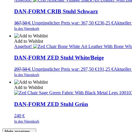
DAN-FORM CRIB Stuhl Schwarz
367,50
€
Ursprünglicher Preis war: 367,50 €
236,25
€
Aktueller 
In den Warenkorb
Add to Wishlist
Angebot!
DAN-FORM ZED Stuhl White/Beige
297,50
€
Ursprünglicher Preis war: 297,50 €
191,25
€
Aktueller 
In den Warenkorb
Add to Wishlist
DAN-FORM ZED Stuhl Grün
240
€
In den Warenkorb
Mehr anzeigen