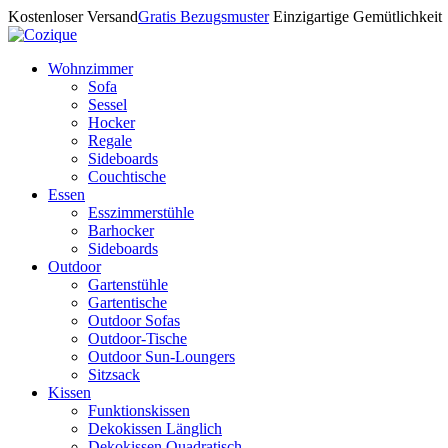
Kostenloser Versand
Gratis Bezugsmuster
Einzigartige Gemütlichkeit
Wohnzimmer
Sofa
Sessel
Hocker
Regale
Sideboards
Couchtische
Essen
Esszimmerstühle
Barhocker
Sideboards
Outdoor
Gartenstühle
Gartentische
Outdoor Sofas
Outdoor-Tische
Outdoor Sun-Loungers
Sitzsack
Kissen
Funktionskissen
Dekokissen Länglich
Dekokissen Quadratisch