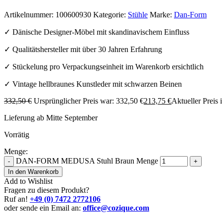
Artikelnummer:
100600930
Kategorie:
Stühle
Marke:
Dan-Form
✓ Dänische Designer-Möbel mit skandinavischem Einfluss
✓ Qualitätshersteller mit über 30 Jahren Erfahrung
✓ Stückelung pro Verpackungseinheit im Warenkorb ersichtlich
✓ Vintage hellbraunes Kunstleder mit schwarzen Beinen
332,50
€
Ursprünglicher Preis war: 332,50 €
213,75
€
Aktueller Preis i
Lieferung ab Mitte September
Vorrätig
Menge:
DAN-FORM MEDUSA Stuhl Braun Menge
-
+
In den Warenkorb
Add to Wishlist
Fragen zu diesem Produkt?
Ruf an!
+49 (0) 7472 2772106
oder sende ein Email an:
office@cozique.com