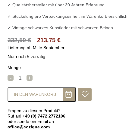
✓ Qualitätshersteller mit über 30 Jahren Erfahrung
✓ Stückelung pro Verpackungseinheit im Warenkorb ersichtlich
✓ Vintage schwarzes Kunstleder mit schwarzen Beinen
Ursprünglicher Preis war: 332,50 
Aktueller Preis ist: 21
332,50
€
213,75
€
Lieferung ab Mitte September
Nur noch 5 vorrätig
Menge:
DAN-FORM MEDUSA Stuhl Schwarz Menge
-
+
IN DEN WARENKORB
Fragen zu diesem Produkt?
Ruf an!
+49 (0) 7472 2772106
oder sende ein Email an:
office@cozique.com