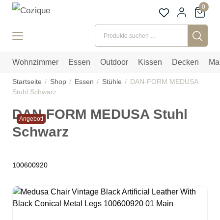
0
Suchen nach:
Wohnzimmer
Essen
Outdoor
Kissen
Decken
Ma
Startseite
Shop
Essen
Stühle
DAN-FORM MEDUSA
Stuhl Schwarz
DAN-FORM MEDUSA Stuhl
Angebot!
Schwarz
100600920