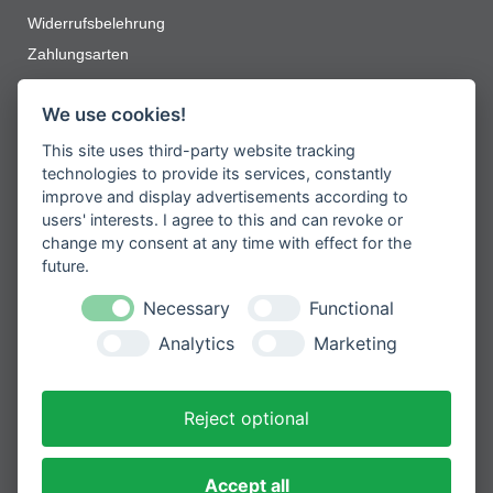
Widerrufsbelehrung
Zahlungsarten
Jetzt zum Newsletter anmelden
We use cookies!
This site uses third-party website tracking
Erhalten Sie spannende Angebote und
neueste Informationen zu unseren
technologies to provide its services, constantly
Produkten
improve and display advertisements according to
users' interests. I agree to this and can revoke or
change my consent at any time with effect for the
future.
Necessary
Functional
Please
Mit der Anmeldung zum Newsletter
leave
stimmen Sie zu, dass wir Ihre
Analytics
Marketing
Informationen im Rahmen unserer
this
Datenschutzbestimmungen
verarbeiten.
field
empty.
Reject optional
Sicher bezahlen mit
Accept all