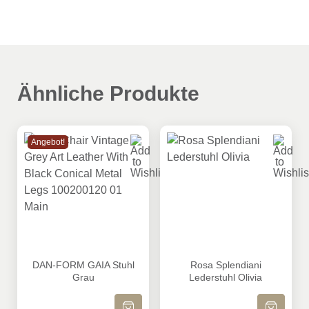
Verpackungsmenge
2
Brand
Dan-Form
Ähnliche Produkte
Angebot!
DAN-FORM GAIA Stuhl Grau
Rosa Splendiani Lederstuhl O
DAN-FORM GAIA Stuhl
Rosa Splendiani
Grau
Lederstuhl Olivia
IN DEN WARENKORB
IN DEN WA