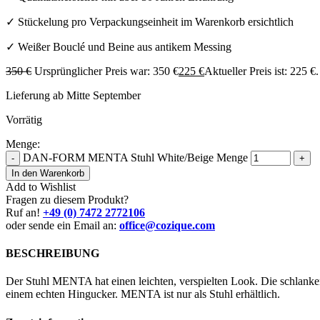
✓ Stückelung pro Verpackungseinheit im Warenkorb ersichtlich
✓ Weißer Bouclé und Beine aus antikem Messing
350
€
Ursprünglicher Preis war: 350 €
225
€
Aktueller Preis ist: 225 €.
Lieferung ab Mitte September
Vorrätig
Menge:
DAN-FORM MENTA Stuhl White/Beige Menge
-
+
In den Warenkorb
Add to Wishlist
Fragen zu diesem Produkt?
Ruf an!
+49 (0) 7472 2772106
oder sende ein Email an:
office@cozique.com
BESCHREIBUNG
Der Stuhl MENTA hat einen leichten, verspielten Look. Die schlanken
einem echten Hingucker. MENTA ist nur als Stuhl erhältlich.