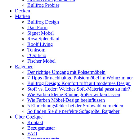
Bullfrog Probier
Decken
Marken
Bullfrog Design
Dan Form
Signet Möbel
Rosa Splendiani
Roolf Living
Tenksom
l’Opificio
Fischer Möbel
Ratgeber
Der richtige Umgang mit Polstermöbeln
7 Tipps für nachhaltige Polstermöbel im Wohnzimmer
Bullfrog Design: Komfort trifft auf modernes Design
Stoff vs. Leder: Welches Sofa-Material passt zu mir?
Wie Farben kleine Räume größer wirken lassen
Wie Farben Möbel-Design beeinflussen
5 Einrichtungsfehler bei der Sofawahl vermeiden
So finden Sie die perfekte Sofagröße: Ratgeber
Über Cozique
Kontakt
Bezugsmuster
FAQ