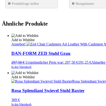
❶
Produktfrage stellen
❷ Bezugsmuster
Ähnliche Produkte
Add to Wishlist
Angebot!
DAN-FORM ZED Stuhl Grau
297,50
€
Ursprünglicher Preis war: 297,50 €
191,25
€
Aktueller 
In den Warenkorb
Add to Wishlist
Rosa Splendiani Swiev
Rosa Splendiani Swievel Stuhl Baxter
369
€
In den Warenkorb