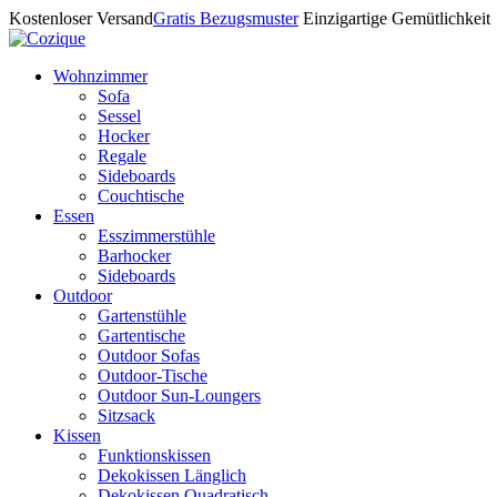
Kostenloser Versand
Gratis Bezugsmuster
Einzigartige Gemütlichkeit
Wohnzimmer
Sofa
Sessel
Hocker
Regale
Sideboards
Couchtische
Essen
Esszimmerstühle
Barhocker
Sideboards
Outdoor
Gartenstühle
Gartentische
Outdoor Sofas
Outdoor-Tische
Outdoor Sun-Loungers
Sitzsack
Kissen
Funktionskissen
Dekokissen Länglich
Dekokissen Quadratisch