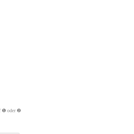
uf ❶ oder ❷