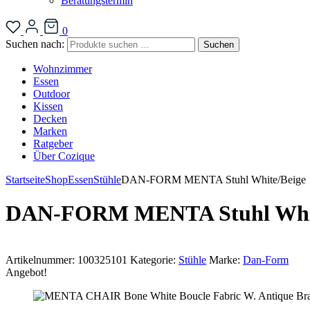
Beratungstermin
0
Suchen nach:
Suchen
Wohnzimmer
Essen
Outdoor
Kissen
Decken
Marken
Ratgeber
Über Cozique
Startseite
Shop
Essen
Stühle
DAN-FORM MENTA Stuhl White/Beige
DAN-FORM MENTA Stuhl Whit
Artikelnummer:
100325101
Kategorie:
Stühle
Marke:
Dan-Form
Angebot!