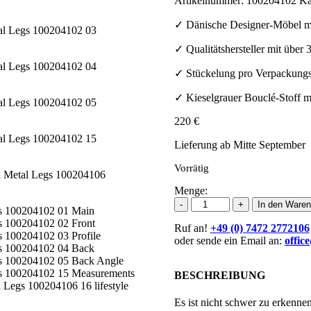
Artikelnummer:
100204102
Ka
✓ Dänische Designer-Möbel mi
✓ Qualitätshersteller mit über
✓ Stückelung pro Verpackungse
✓ Kieselgrauer Bouclé-Stoff m
220
€
Lieferung ab Mitte September
Vorrätig
Menge:
DAN-
-
+
In den Waren
FORM
Ruf an!
NAPOLEON
+49 (0) 7472 2772106
oder sende ein Email an:
Stuhl
offic
Grau
Menge
BESCHREIBUNG
Es ist nicht schwer zu erkenn