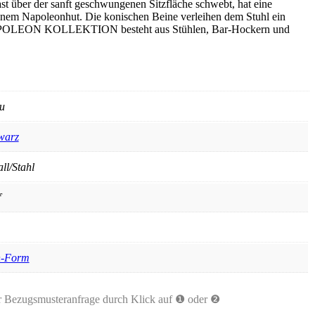
st über der sanft geschwungenen Sitzfläche schwebt, hat eine
einem Napoleonhut. Die konischen Beine verleihen dem Stuhl ein
 NAPOLEON KOLLEKTION besteht aus Stühlen, Bar-Hockern und
u
warz
ll/Stahl
f
-Form
r Bezugsmusteranfrage durch Klick auf ❶ oder ❷