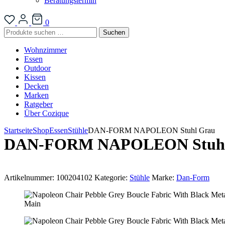
Beratungstermin
0
Suchen
Suchen
nach:
Wohnzimmer
Essen
Outdoor
Kissen
Decken
Marken
Ratgeber
Über Cozique
Startseite
Shop
Essen
Stühle
DAN-FORM NAPOLEON Stuhl Grau
DAN-FORM NAPOLEON Stuhl
Artikelnummer:
100204102
Kategorie:
Stühle
Marke:
Dan-Form