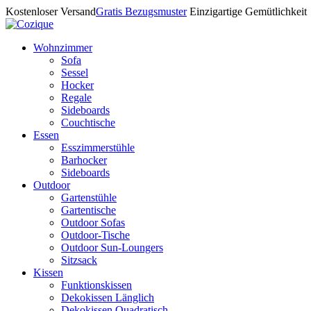
Kostenloser Versand
Gratis Bezugsmuster
Einzigartige Gemütlichkeit
Wohnzimmer
Sofa
Sessel
Hocker
Regale
Sideboards
Couchtische
Essen
Esszimmerstühle
Barhocker
Sideboards
Outdoor
Gartenstühle
Gartentische
Outdoor Sofas
Outdoor-Tische
Outdoor Sun-Loungers
Sitzsack
Kissen
Funktionskissen
Dekokissen Länglich
Dekokissen Quadratisch