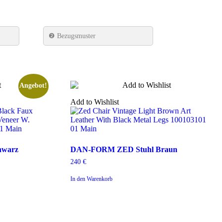
❷ Bezugsmuster
Angebot!
Add to Wishlist
DAN-
hwarz
DAN-FORM ZED Stuhl Braun
FORM
240
€
ZED
Stuhl
In den Warenkorb
Braun