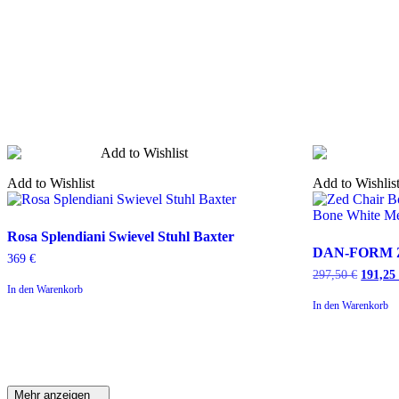
Add to Wishlist
Add to Wishlis
Rosa
Rosa Splendiani Swievel Stuhl Baxter
Splendiani
DAN-
DAN-FORM ZE
369
€
Swievel
FORM
297,50
€
Ursprün
191,2
Stuhl
ZED
Preis
In den Warenkorb
Baxter
Stuhl
war:
In den Warenkorb
White/Beige
297,50
Mehr anzeigen