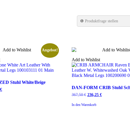
❶
Produktfrage stellen
Angebot!
t
Add to Wishlist
D Stuhl White/Beige
DAN-
DAN-FORM CRIB Stuhl Sc
glicher
5
€
Aktueller
FORM
Preis
367,50
€
Ursprünglicher
236,25
€
Aktueller
CRIB
ist:
Preis
Preis
Stuhl
 €
191,25 €.
war:
ist:
In den Warenkorb
Schwarz
367,50 €
236,25 €.