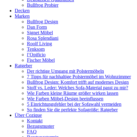
Bullfrog Probier
Decken
Marken
Bullfrog Design
Dan Form
Signet Möbel
Rosa Splendiani
Roolf Living
Tenksom
l’Opificio
Fischer Möbel
Ratgeber
Der richtige Umgang mit Polstermöbeln
7 Tipps für nachhaltige Polstermöbel im Wohnzimmer
Bullfrog Design: Komfort trifft auf modernes Design
Stoff vs. Leder: Welches Sofa-Material passt zu mir?
Wie Farben kleine Räume größer wirken lassen
Wie Farben Möbel-Design beeinflussen
5 Einrichtungsfehler bei der Sofawahl vermeiden
So finden Sie die perfekte Sofagröße: Ratgeber
Über Cozique
Kontakt
Bezugsmuster
FAQ