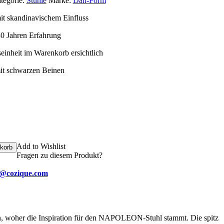
tegorie:
Stühle
Marke:
Dan-Form
t skandinavischem Einfluss
 30 Jahren Erfahrung
inheit im Warenkorb ersichtlich
it schwarzen Beinen
Add to Wishlist
korb
Fragen zu diesem Produkt?
e@cozique.com
en, woher die Inspiration für den NAPOLEON-Stuhl stammt. Die spitz