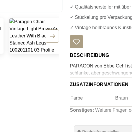
✓ Qualitätshersteller mit übe
✓ Stückelung pro Verpackungs
✓ Vintage hellbraunes Kunst
BESCHREIBUNG
PARAGON von Ebbe Gehl ist ein
schlanke, aber geschwungene
Metallrahmen mit raffinierten
ZUSATZINFORMATIONEN
den Beinen und der Sitzfläche
scheint. Die Beine ragen ein
Farbe
Braun
ein elegantes Aussehen. Di
und Tresenhockern und Loun
Sonstiges:
Weitere Fragen o
Farbe Gestell
Schwar
Material Gestell
Holz
❶
Produktfrage stellen