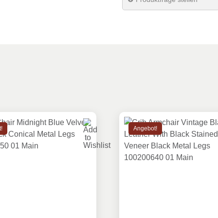
Material Sitzfläche
Kunstle
Verpackungsmenge
2
Brand
Dan-Fo
!
Angebot!