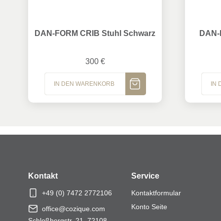
DAN-FORM CRIB Stuhl Schwarz
DAN-FOR
DAN-FORM CRIB Stuhl Schwarz
DAN-
300
€
IN DEN WARENKORB
IN
MEHR ANZEIGEN
Kontakt
Service
+49 (0) 7472 2772106
Kontaktformular
Konto Seite
office@cozique.com
Schloßbergstr. 21, 72108