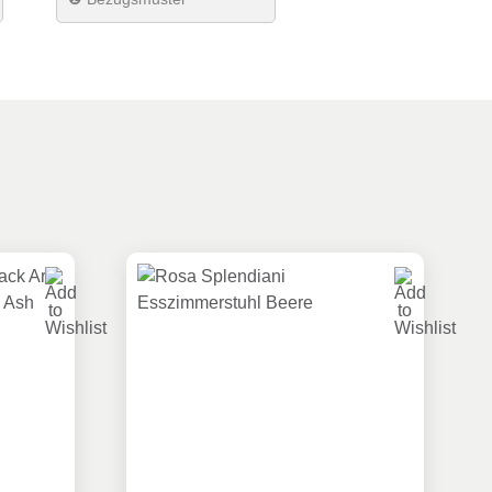
der (PU)
rm