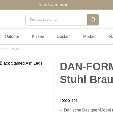
Gratis Bezugsmuster
Suchen nach:
Outdoor
Kissen
Decken
Marken
R
tuhl Braun
DAN-FOR
Stuhl Bra
100201101
✓ Dänische Designer-Möbel m