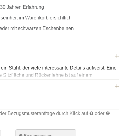
r 30 Jahren Erfahrung
einheit im Warenkorb ersichtlich
leder mit schwarzen Eschenbeinen
 Stuhl, der viele interessante Details aufweist. Eine
 Sitzfläche und Rückenlehne ist auf einem
 Eschenbeinen montiert, die eine kleine Lücke zwischen
 lassen, so dass die Sitzfläche fast zu schweben
 wenig über die Rückenlehne hinaus und sorgen so für
e PARAGON KOLLEKTION besteht aus Stühlen, Bar-
gesesseln.
der Bezugsmusteranfrage durch Klick auf ❶ oder ❷
z
❷ Bezugsmuster