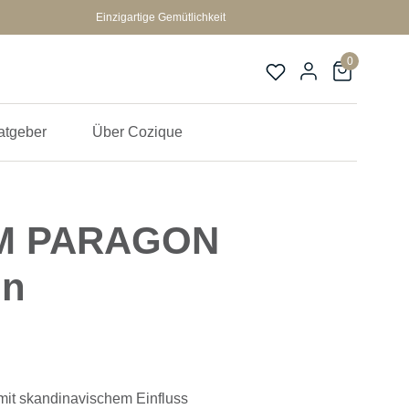
Einzigartige Gemütlichkeit
0
atgeber
Über Cozique
M PARAGON
un
it skandinavischem Einfluss