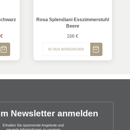
hwarz
Rosa Splendiani Esszimmerstuhl Beere
Schwarz
Rosa Splendiani Esszimmerstuhl
Beere
cher Preis war: 367,50 €
Aktueller Preis ist: 236,25 €.
5
€
166
€
IN DEN WARENKORB
um Newsletter anmelden
Erhalten Sie spannende Angebote und
neueste Informationen zu unseren