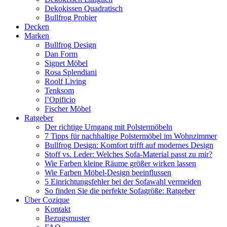
Dekokissen Quadratisch
Bullfrog Probier
Decken
Marken
Bullfrog Design
Dan Form
Signet Möbel
Rosa Splendiani
Roolf Living
Tenksom
l’Opificio
Fischer Möbel
Ratgeber
Der richtige Umgang mit Polstermöbeln
7 Tipps für nachhaltige Polstermöbel im Wohnzimmer
Bullfrog Design: Komfort trifft auf modernes Design
Stoff vs. Leder: Welches Sofa-Material passt zu mir?
Wie Farben kleine Räume größer wirken lassen
Wie Farben Möbel-Design beeinflussen
5 Einrichtungsfehler bei der Sofawahl vermeiden
So finden Sie die perfekte Sofagröße: Ratgeber
Über Cozique
Kontakt
Bezugsmuster