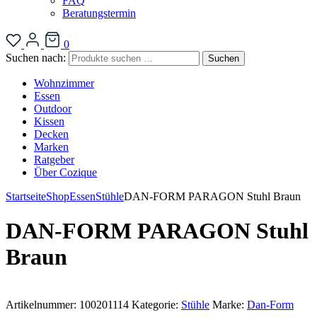
FAQ
Beratungstermin
0
Suchen nach:
Suchen
Wohnzimmer
Essen
Outdoor
Kissen
Decken
Marken
Ratgeber
Über Cozique
Startseite
Shop
Essen
Stühle
DAN-FORM PARAGON Stuhl Braun
DAN-FORM PARAGON Stuhl
Braun
Artikelnummer:
100201114
Kategorie:
Stühle
Marke:
Dan-Form