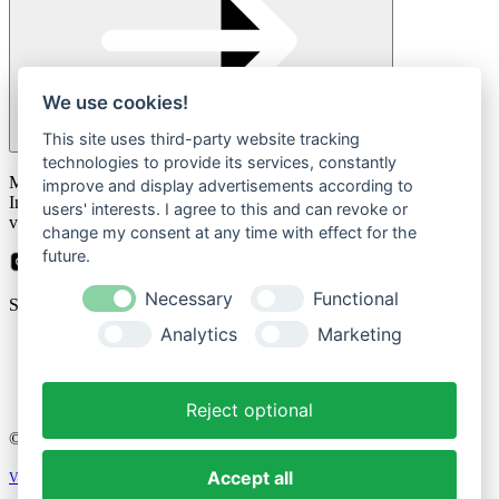
We use cookies!
This site uses third-party website tracking
technologies to provide its services, constantly
Please
Mit der Anmeldung zum Newsletter stimmen Sie zu, dass wir Ihre
leave
improve and display advertisements according to
Informationen im Rahmen unserer
Datenschutzbestimmungen
this
users' interests. I agree to this and can revoke or
verarbeiten.
field
change my consent at any time with effect for the
empty.
future.
Necessary
Functional
Sicher bezahlen mit
Analytics
Marketing
Impressum
Datenschutzerklärung
Reject optional
© 2026 Cozique
Accept all
Vertrag widerrufen