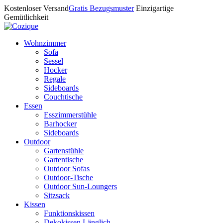
Kostenloser Versand
Gratis Bezugsmuster
Einzigartige
Gemütlichkeit
Wohnzimmer
Sofa
Sessel
Hocker
Regale
Sideboards
Couchtische
Essen
Esszimmerstühle
Barhocker
Sideboards
Outdoor
Gartenstühle
Gartentische
Outdoor Sofas
Outdoor-Tische
Outdoor Sun-Loungers
Sitzsack
Kissen
Funktionskissen
Dekokissen Länglich