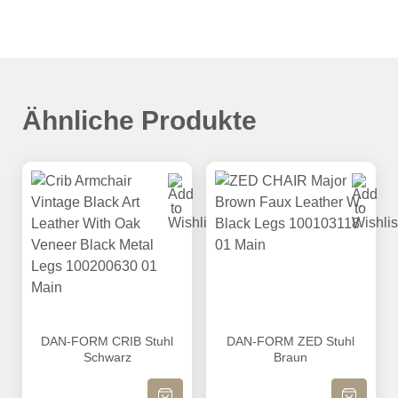
Verpackungsmenge
2
Brand
Dan-Form
Ähnliche Produkte
DAN-FORM CRIB Stuhl Schwarz
DAN-FORM ZED Stuhl Brau
DAN-FORM CRIB Stuhl
DAN-FORM ZED Stuhl
Schwarz
Braun
IN DEN WARENKORB
IN DEN WA