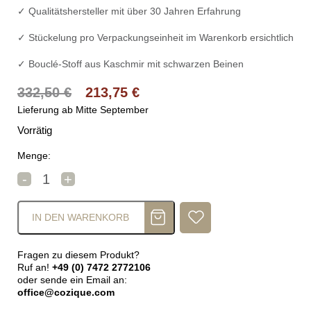
✓ Qualitätshersteller mit über 30 Jahren Erfahrung
✓ Stückelung pro Verpackungseinheit im Warenkorb ersichtlich
✓ Bouclé-Stoff aus Kaschmir mit schwarzen Beinen
Ursprünglicher Preis war: 332,50 
Aktueller Preis ist: 21
332,50
€
213,75
€
Lieferung ab Mitte September
Vorrätig
Menge:
DAN-FORM PLENTI Stuhl Grau Menge
-
+
IN DEN WARENKORB
Fragen zu diesem Produkt?
Ruf an!
+49 (0) 7472 2772106
oder sende ein Email an:
office@cozique.com