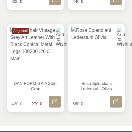
300
€
240
€
Angebot!
DAN-FORM GAIA Stuhl Grau
Rosa Splendiani Lederstuhl O
DAN-FORM GAIA Stuhl
Rosa Splendiani
Grau
Lederstuhl Olivia
IN DEN WARENKORB
IN DEN WA
Ursprünglicher Preis war: 420 €
Aktueller Preis ist: 270 €.
420
€
270
€
580
€