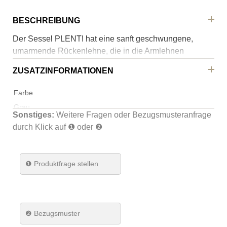
BESCHREIBUNG
Der Sessel PLENTI hat eine sanft geschwungene,
umarmende Rückenlehne, die in die Armlehnen
übergeht. Der Sessel wird von quadratischen,
ZUSATZINFORMATIONEN
schlanken Beinen getragen und wirkt insgesamt leicht.
PLENTI ist nur als Sessel erhältlich.
Farbe
Grau
Sonstiges:
Weitere Fragen oder Bezugsmusteranfrage
Farbe Gestell
durch Klick auf ❶ oder ❷
Schwarz
Material Gestell
❶
Produktfrage stellen
Metall/Stahl
Material
Sitzfläche
❷ Bezugsmuster
Stoff