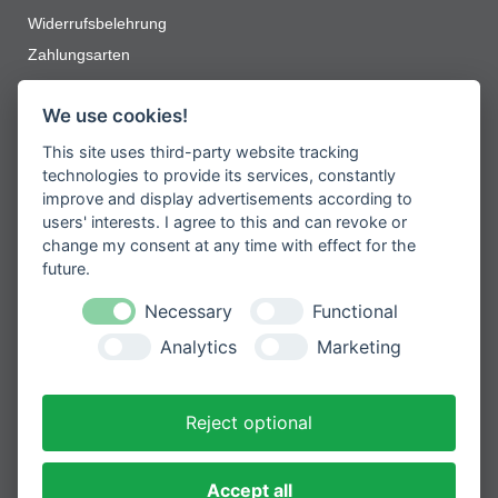
Widerrufsbelehrung
Zahlungsarten
Jetzt zum Newsletter anmelden
We use cookies!
This site uses third-party website tracking
Erhalten Sie spannende Angebote und
neueste Informationen zu unseren
technologies to provide its services, constantly
Produkten
improve and display advertisements according to
users' interests. I agree to this and can revoke or
change my consent at any time with effect for the
future.
Necessary
Functional
Please
Mit der Anmeldung zum Newsletter
leave
stimmen Sie zu, dass wir Ihre
Analytics
Marketing
Informationen im Rahmen unserer
this
Datenschutzbestimmungen
verarbeiten.
field
empty.
Reject optional
Sicher bezahlen mit
Accept all