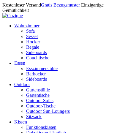
Kostenloser Versand
Gratis Bezugsmuster
Einzigartige
Gemütlichkeit
Wohnzimmer
Sofa
Sessel
Hocker
Regale
Sideboards
Couchtische
Essen
Esszimmerstühle
Barhocker
Sideboards
Outdoor
Gartenstühle
Gartentische
Outdoor Sofas
Outdoor-Tische
Outdoor Sun-Loungers
Sitzsack
Kissen
Funktionskissen
Dekokissen Länglich