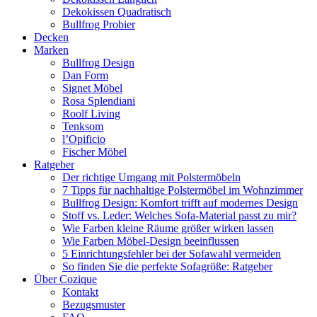
Dekokissen Quadratisch
Bullfrog Probier
Decken
Marken
Bullfrog Design
Dan Form
Signet Möbel
Rosa Splendiani
Roolf Living
Tenksom
l’Opificio
Fischer Möbel
Ratgeber
Der richtige Umgang mit Polstermöbeln
7 Tipps für nachhaltige Polstermöbel im Wohnzimmer
Bullfrog Design: Komfort trifft auf modernes Design
Stoff vs. Leder: Welches Sofa-Material passt zu mir?
Wie Farben kleine Räume größer wirken lassen
Wie Farben Möbel-Design beeinflussen
5 Einrichtungsfehler bei der Sofawahl vermeiden
So finden Sie die perfekte Sofagröße: Ratgeber
Über Cozique
Kontakt
Bezugsmuster