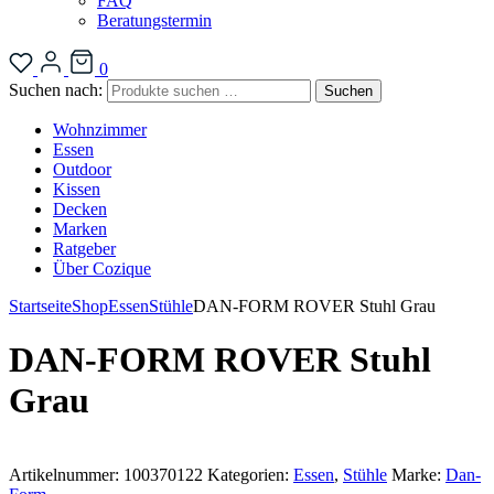
FAQ
Beratungstermin
0
Suchen nach:
Suchen
Wohnzimmer
Essen
Outdoor
Kissen
Decken
Marken
Ratgeber
Über Cozique
Startseite
Shop
Essen
Stühle
DAN-FORM ROVER Stuhl Grau
DAN-FORM ROVER Stuhl
Grau
Artikelnummer:
100370122
Kategorien:
Essen
,
Stühle
Marke:
Dan-