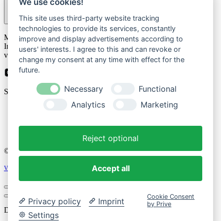
We use cookies!
This site uses third-party website tracking
technologies to provide its services, constantly
Please
Mit der Anmeldung zum Newsletter stimmen Sie zu, dass wir Ihre
leave
improve and display advertisements according to
Informationen im Rahmen unserer
Datenschutzbestimmungen
this
users' interests. I agree to this and can revoke or
verarbeiten.
field
change my consent at any time with effect for the
empty.
future.
Necessary
Functional
Sicher bezahlen mit
Analytics
Marketing
Impressum
Datenschutzerklärung
Reject optional
© 2026 Cozique
Accept all
Vertrag widerrufen
Cookie Consent
Privacy policy
Imprint
by Prive
Dein Einkaufswagen
Settings