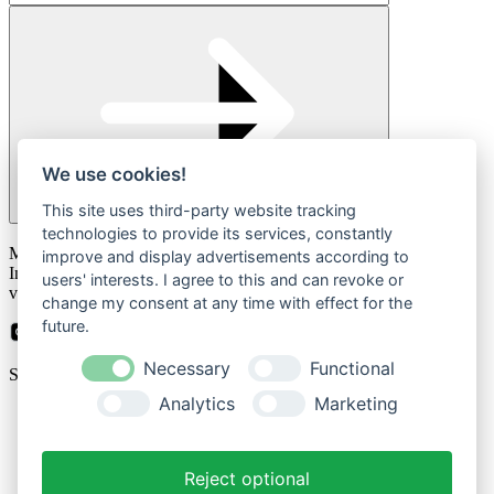
We use cookies!
This site uses third-party website tracking
technologies to provide its services, constantly
Please
Mit der Anmeldung zum Newsletter stimmen Sie zu, dass wir Ihre
leave
improve and display advertisements according to
Informationen im Rahmen unserer
Datenschutzbestimmungen
this
users' interests. I agree to this and can revoke or
verarbeiten.
field
change my consent at any time with effect for the
empty.
future.
Necessary
Functional
Sicher bezahlen mit
Analytics
Marketing
Impressum
Datenschutzerklärung
Reject optional