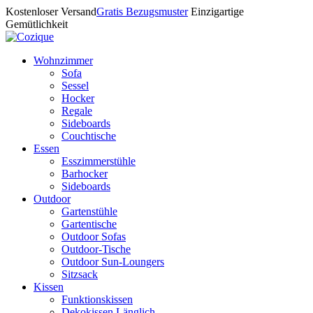
Kostenloser Versand
Gratis Bezugsmuster
Einzigartige
Gemütlichkeit
Wohnzimmer
Sofa
Sessel
Hocker
Regale
Sideboards
Couchtische
Essen
Esszimmerstühle
Barhocker
Sideboards
Outdoor
Gartenstühle
Gartentische
Outdoor Sofas
Outdoor-Tische
Outdoor Sun-Loungers
Sitzsack
Kissen
Funktionskissen
Dekokissen Länglich