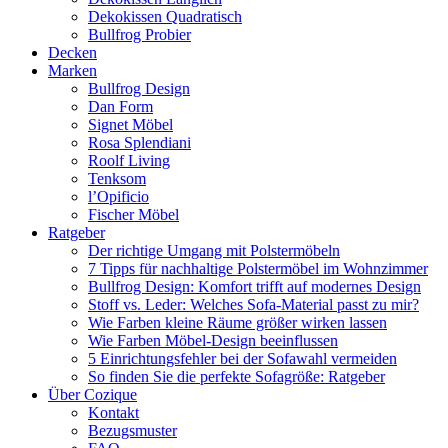
Dekokissen Quadratisch
Bullfrog Probier
Decken
Marken
Bullfrog Design
Dan Form
Signet Möbel
Rosa Splendiani
Roolf Living
Tenksom
l’Opificio
Fischer Möbel
Ratgeber
Der richtige Umgang mit Polstermöbeln
7 Tipps für nachhaltige Polstermöbel im Wohnzimmer
Bullfrog Design: Komfort trifft auf modernes Design
Stoff vs. Leder: Welches Sofa-Material passt zu mir?
Wie Farben kleine Räume größer wirken lassen
Wie Farben Möbel-Design beeinflussen
5 Einrichtungsfehler bei der Sofawahl vermeiden
So finden Sie die perfekte Sofagröße: Ratgeber
Über Cozique
Kontakt
Bezugsmuster