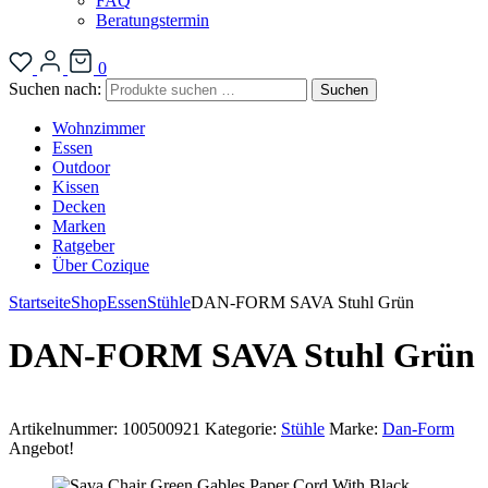
FAQ
Beratungstermin
0
Suchen nach:
Suchen
Wohnzimmer
Essen
Outdoor
Kissen
Decken
Marken
Ratgeber
Über Cozique
Startseite
Shop
Essen
Stühle
DAN-FORM SAVA Stuhl Grün
DAN-FORM SAVA Stuhl Grün
Artikelnummer:
100500921
Kategorie:
Stühle
Marke:
Dan-Form
Angebot!