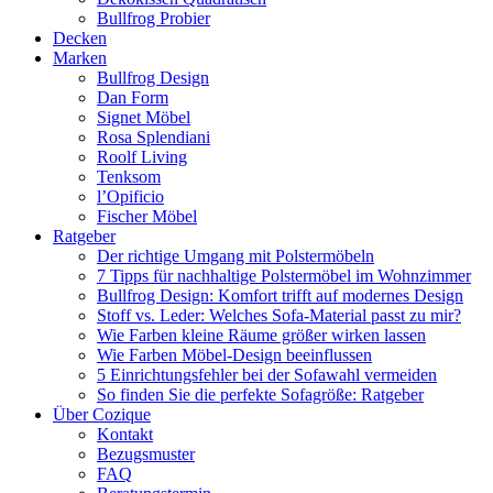
Bullfrog Probier
Decken
Marken
Bullfrog Design
Dan Form
Signet Möbel
Rosa Splendiani
Roolf Living
Tenksom
l’Opificio
Fischer Möbel
Ratgeber
Der richtige Umgang mit Polstermöbeln
7 Tipps für nachhaltige Polstermöbel im Wohnzimmer
Bullfrog Design: Komfort trifft auf modernes Design
Stoff vs. Leder: Welches Sofa-Material passt zu mir?
Wie Farben kleine Räume größer wirken lassen
Wie Farben Möbel-Design beeinflussen
5 Einrichtungsfehler bei der Sofawahl vermeiden
So finden Sie die perfekte Sofagröße: Ratgeber
Über Cozique
Kontakt
Bezugsmuster
FAQ