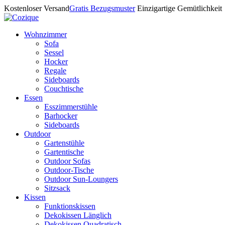
Kostenloser Versand
Gratis Bezugsmuster
Einzigartige Gemütlichkeit
Wohnzimmer
Sofa
Sessel
Hocker
Regale
Sideboards
Couchtische
Essen
Esszimmerstühle
Barhocker
Sideboards
Outdoor
Gartenstühle
Gartentische
Outdoor Sofas
Outdoor-Tische
Outdoor Sun-Loungers
Sitzsack
Kissen
Funktionskissen
Dekokissen Länglich
Dekokissen Quadratisch