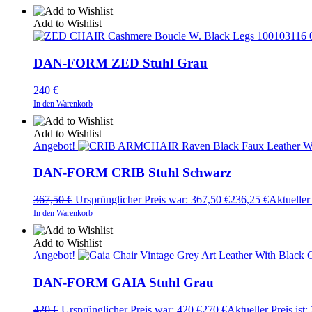
Add to Wishlist
DAN-FORM ZED Stuhl Grau
240
€
In den Warenkorb
Add to Wishlist
Angebot!
DAN-FORM CRIB Stuhl Schwarz
367,50
€
Ursprünglicher Preis war: 367,50 €
236,25
€
Aktueller 
In den Warenkorb
Add to Wishlist
Angebot!
DAN-FORM GAIA Stuhl Grau
420
€
Ursprünglicher Preis war: 420 €
270
€
Aktueller Preis ist: