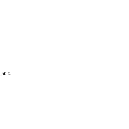
n
2,50 €.