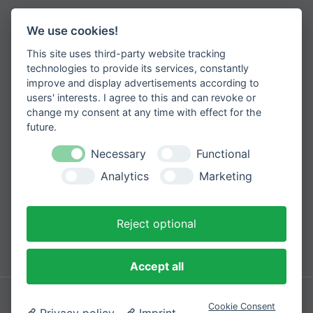
Jetzt zum Newsletter anmelden
We use cookies!
This site uses third-party website tracking
Erhalten Sie spannende Angebote und
neueste Informationen zu unseren
technologies to provide its services, constantly
Produkten
improve and display advertisements according to
users' interests. I agree to this and can revoke or
change my consent at any time with effect for the
future.
Necessary
Functional
Please
Mit der Anmeldung zum Newsletter
leave
stimmen Sie zu, dass wir Ihre
Analytics
Marketing
Informationen im Rahmen unserer
this
Datenschutzbestimmungen
verarbeiten.
field
empty.
Reject optional
Sicher bezahlen mit
Accept all
Impressum
Datenschutzerklärung
Cookie Consent
Privacy policy
Imprint