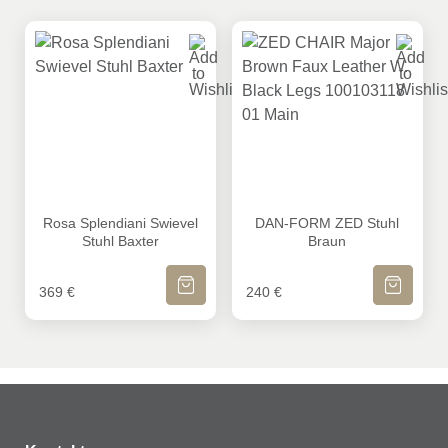
Rosa Splendiani Swievel Stuhl Baxter
DAN-FORM ZED Stuhl Brau
Rosa Splendiani Swievel
DAN-FORM ZED Stuhl
Stuhl Baxter
Braun
IN DEN WARENKORB
IN DEN WA
369
€
240
€
MEHR ANZEIGEN