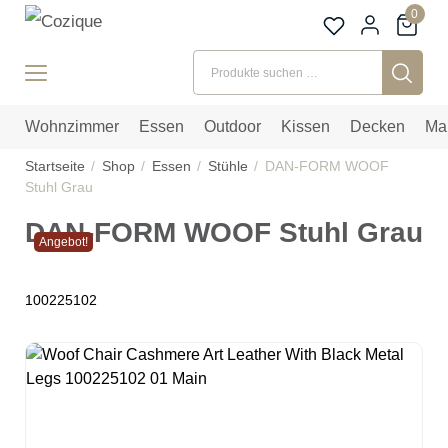
0
Suchen nach:
Wohnzimmer
Essen
Outdoor
Kissen
Decken
Ma
Startseite
Shop
Essen
Stühle
DAN-FORM WOOF
Stuhl Grau
DAN-FORM WOOF Stuhl Grau
Angebot!
100225102