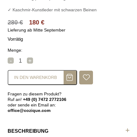
✓ Kaschmir-Kunstleder mit schwarzen Beinen
Ursprünglicher Preis war: 280 €
Aktueller Preis ist: 180 €.
280
€
180
€
Lieferung ab Mitte September
Vorrätig
Menge:
DAN-FORM WOOF Stuhl Grau Menge
-
+
IN DEN WARENKORB
Fragen zu diesem Produkt?
Ruf an!
+49 (0) 7472 2772106
oder sende ein Email an:
office@cozique.com
BESCHREIBUNG