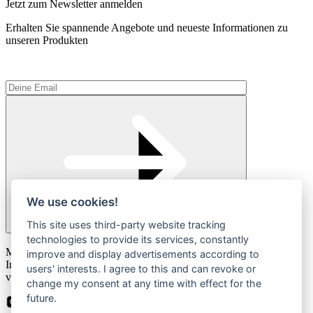
Jetzt zum Newsletter anmelden
Erhalten Sie spannende Angebote und neueste Informationen zu
unseren Produkten
We use cookies!
This site uses third-party website tracking
technologies to provide its services, constantly
Please
Mit der Anmeldung zum Newsletter stimmen Sie zu, dass wir Ihre
leave
improve and display advertisements according to
Informationen im Rahmen unserer
Datenschutzbestimmungen
this
users' interests. I agree to this and can revoke or
verarbeiten.
field
change my consent at any time with effect for the
empty.
future.