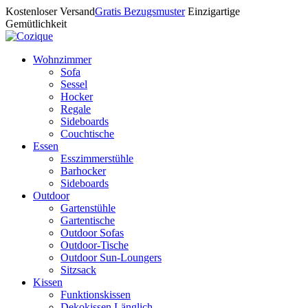
Kostenloser Versand
Gratis Bezugsmuster
Einzigartige
Gemütlichkeit
Wohnzimmer
Sofa
Sessel
Hocker
Regale
Sideboards
Couchtische
Essen
Esszimmerstühle
Barhocker
Sideboards
Outdoor
Gartenstühle
Gartentische
Outdoor Sofas
Outdoor-Tische
Outdoor Sun-Loungers
Sitzsack
Kissen
Funktionskissen
Dekokissen Länglich