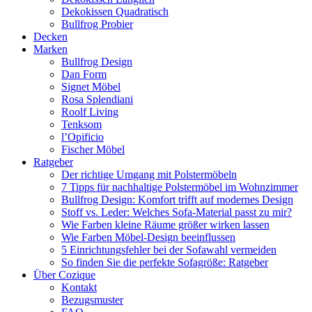
Dekokissen Quadratisch
Bullfrog Probier
Decken
Marken
Bullfrog Design
Dan Form
Signet Möbel
Rosa Splendiani
Roolf Living
Tenksom
l’Opificio
Fischer Möbel
Ratgeber
Der richtige Umgang mit Polstermöbeln
7 Tipps für nachhaltige Polstermöbel im Wohnzimmer
Bullfrog Design: Komfort trifft auf modernes Design
Stoff vs. Leder: Welches Sofa-Material passt zu mir?
Wie Farben kleine Räume größer wirken lassen
Wie Farben Möbel-Design beeinflussen
5 Einrichtungsfehler bei der Sofawahl vermeiden
So finden Sie die perfekte Sofagröße: Ratgeber
Über Cozique
Kontakt
Bezugsmuster