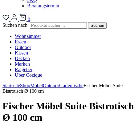
FAQ
Beratungstermin
0
Suchen nach:
Suchen
Wohnzimmer
Essen
Outdoor
Kissen
Decken
Marken
Ratgeber
Über Cozique
Startseite
Shop
Möbel
Outdoor
Gartentische
Fischer Möbel Suite
Bistrotisch Ø 100 cm
Fischer Möbel Suite Bistrotisch
Ø 100 cm