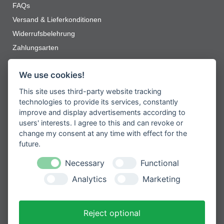
FAQs
Versand & Lieferkonditionen
Widerrufsbelehrung
Name, E-Mail-Adresse und Website in diesem
Zahlungsarten
Browser für meinen nächsten Kommentar speichern.
Jetzt zum Newsletter anmelden
We use cookies!
This site uses third-party website tracking
Erhalten Sie spannende Angebote und
neueste Informationen zu unseren
technologies to provide its services, constantly
Produkten
improve and display advertisements according to
users' interests. I agree to this and can revoke or
change my consent at any time with effect for the
future.
Necessary
Functional
Please
Mit der Anmeldung zum Newsletter
leave
stimmen Sie zu, dass wir Ihre
Analytics
Marketing
Informationen im Rahmen unserer
this
Datenschutzbestimmungen
verarbeiten.
field
empty.
Reject optional
Sicher bezahlen mit