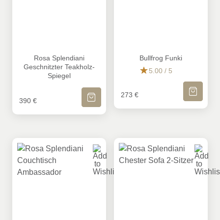
Rosa Splendiani Geschnitzter Teakholz-Spiegel
Bullfrog Funki
Rosa Splendiani
Bullfrog Funki
Geschnitzter Teakholz-
5.00 / 5
Spiegel
IN DEN WA
IN DEN WARENKORB
273
€
390
€