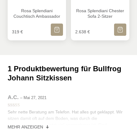
Rosa Splendiani Couchtisch Ambassador
Rosa Splendiani Chester Sof
Rosa Splendiani
Rosa Splendiani Chester
Couchtisch Ambassador
Sofa 2-Sitzer
IN DEN WARENKORB
IN DEN WA
319
€
2.638
€
1 Produktbewertung für
Bullfrog
Johann Sitzkissen
A.C.
–
Mai 27, 2021
Bewertet mit
Sehr nette Beratung am Telefon. Hat alles gut geklappt. Wir
5
von 5
sitzen damit oft auf dem Boden, was durch die
rückenunterstützung jetzt viel angenehmer ist. Sind
MEHR ANZEIGEN
zufrieden. Danke!