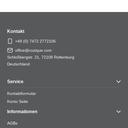
Eine Bewertung hinzufügen
Deine E-Mail-Adresse wird nicht veröffentlicht.
Erforderliche Felder sind mit
*
markiert
Kontakt
Ihre Bewertung
*
+49 (0) 7472 2772106
Ihre Bewertung
*
office@cozique.com
Schloßbergstr. 21, 72108 Rottenburg
Deutschland
Service
Name
*
Kontaktformular
Konto Seite
Informationen
E-Mail
*
AGBs