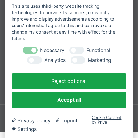
This site uses third-party website tracking
Erhalten Sie spannende Angebote und
neueste Informationen zu unseren
technologies to provide its services, constantly
Produkten
improve and display advertisements according to
users' interests. I agree to this and can revoke or
change my consent at any time with effect for the
future.
Necessary
Functional
Please
Mit der Anmeldung zum Newsletter
leave
stimmen Sie zu, dass wir Ihre
Analytics
Marketing
Informationen im Rahmen unserer
this
Datenschutzbestimmungen
verarbeiten.
field
empty.
Reject optional
Sicher bezahlen mit
Accept all
Impressum
Datenschutzerklärung
Cookie Consent
Privacy policy
Imprint
by Prive
© 2026 Cozique
Settings
VERTRAG WIDERRUFEN