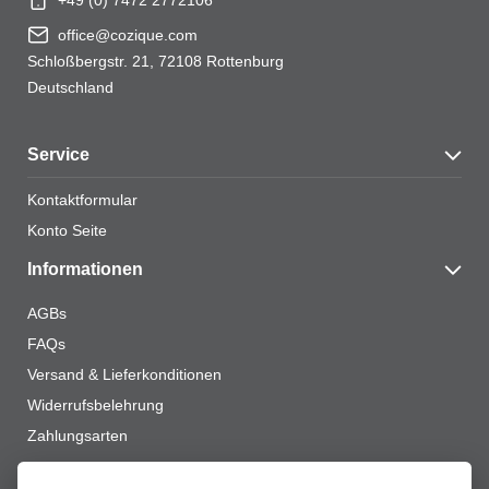
+49 (0) 7472 2772106
Name
*
office@cozique.com
Schloßbergstr. 21, 72108 Rottenburg
Deutschland
Service
E-Mail
*
Kontaktformular
Konto Seite
Informationen
Name, E-Mail-Adresse und Website in diesem
Browser für meinen nächsten Kommentar speichern.
AGBs
FAQs
Versand & Lieferkonditionen
Widerrufsbelehrung
Zahlungsarten