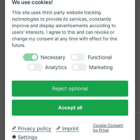
Jetzt zum Newsletter anmelden
We use cookies!
This site uses third-party website tracking
Erhalten Sie spannende Angebote und
neueste Informationen zu unseren
technologies to provide its services, constantly
Produkten
improve and display advertisements according to
users' interests. I agree to this and can revoke or
change my consent at any time with effect for the
future.
Necessary
Functional
Please
Mit der Anmeldung zum Newsletter
leave
stimmen Sie zu, dass wir Ihre
Analytics
Marketing
Informationen im Rahmen unserer
this
Datenschutzbestimmungen
verarbeiten.
field
empty.
Reject optional
Sicher bezahlen mit
Accept all
Impressum
Datenschutzerklärung
Cookie Consent
Privacy policy
Imprint
by Prive
© 2026 Cozique
Settings