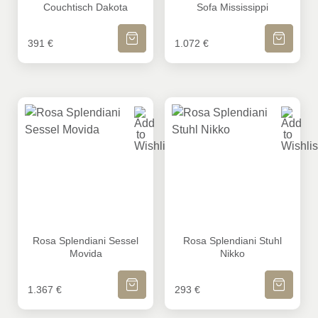
Couchtisch Dakota
Sofa Mississippi
IN DEN WARENKORB
IN DEN WA
391
€
1.072
€
Rosa Splendiani Sessel Movida
Rosa Splendiani Stuhl Nikko
Rosa Splendiani Sessel
Rosa Splendiani Stuhl
Movida
Nikko
IN DEN WARENKORB
IN DEN WA
1.367
€
293
€